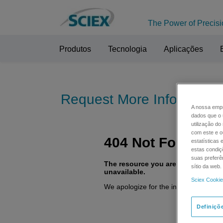
The Power of Precisi
Produtos
Tecnologia
Aplicações
Request More Informatio
A nossa empr
dados que o 
utilização d
com este e ou
estatísticas 
estas condiç
suas preferê
sítio da web
Sciex Cookie
Definiçõ