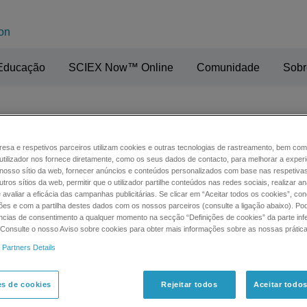
on
Educação
SCIEX Now™ Online
Comunidade
Sobr
n
esa e respetivos parceiros utilizam cookies e outras tecnologias de rastreamento, bem co
utilizador nos fornece diretamente, como os seus dados de contacto, para melhorar a experi
o nosso sítio da web, fornecer anúncios e conteúdos personalizados com base nas respetiva
tros sítios da web, permitir que o utilizador partilhe conteúdos nas redes sociais, realizar an
e avaliar a eficácia das campanhas publicitárias. Se clicar em “Aceitar todos os cookies”, c
ões e com a partilha destes dados com os nossos parceiros (consulte a ligação abaixo). Pod
ncias de consentimento a qualquer momento na secção “Definições de cookies” da parte inf
. Consulte o nosso Aviso sobre cookies para obter mais informações sobre as nossas prátic
 Partners Details
es de cookies
Rejeitar todos
Aceitar todo