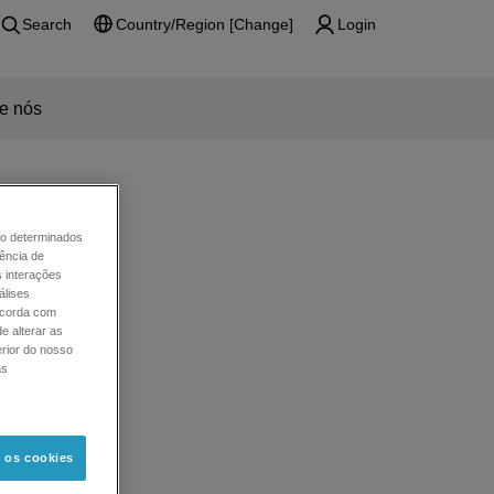
Search
Country/Region [Change]
Login
e nós
mo determinados
ência de
s interações
álises
oncorda com
e alterar as
erior do nosso
as
s os cookies