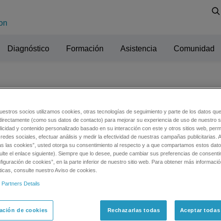
on
Diagnóstico
Formación
Asistencia
Comunidad
n
uestros socios utilizamos cookies, otras tecnologías de seguimiento y parte de los datos qu
directamente (como sus datos de contacto) para mejorar su experiencia de uso de nuestro si
licidad y contenido personalizado basado en su interacción con este y otros sitios web, permi
redes sociales, efectuar análisis y medir la efectividad de nuestras campañas publicitarias. A
as las cookies”, usted otorga su consentimiento al respecto y a que compartamos estos dat
ulte el enlace siguiente). Siempre que lo desee, puede cambiar sus preferencias de consenti
iguración de cookies”, en la parte inferior de nuestro sitio web. Para obtener más informaci
ticas, consulte nuestro Aviso de cookies.
 Partners Details
ación de cookies
Rechazarlas todas
Aceptar todas