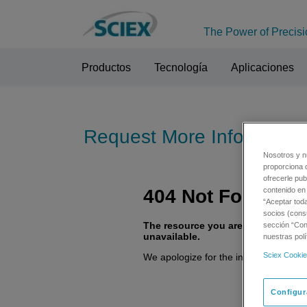
The Power of Precisi
Productos
Tecnología
Aplicaciones
Request More Informatio
Nosotros y n
proporciona 
ofrecerle pub
contenido en 
“Aceptar tod
socios (cons
sección “Conf
nuestras polí
Sciex Cookie
Configur