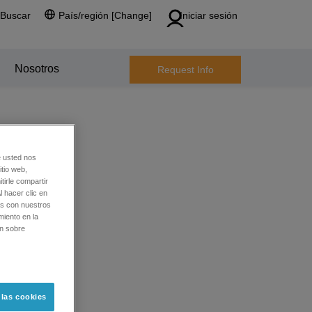
Buscar
País/región [Change]
Iniciar sesión
Nosotros
Request Info
e usted nos
tio web,
tirle compartir
l hacer clic en
os con nuestros
miento en la
ón sobre
 las cookies