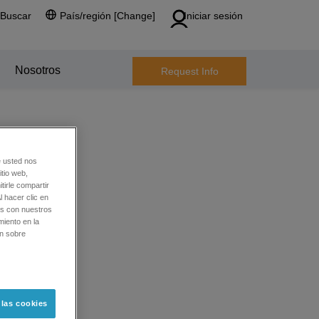
Buscar
País/región [Change]
Iniciar sesión
Nosotros
Request Info
e usted nos
tio web,
tirle compartir
l hacer clic en
os con nuestros
miento en la
ón sobre
 las cookies