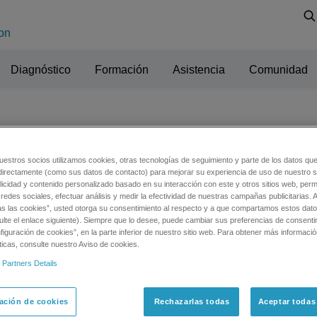
on
Diagnóstico
Formación
Asistencia
Comunidad
n
uestros socios utilizamos cookies, otras tecnologías de seguimiento y parte de los datos qu
directamente (como sus datos de contacto) para mejorar su experiencia de uso de nuestro si
licidad y contenido personalizado basado en su interacción con este y otros sitios web, permi
redes sociales, efectuar análisis y medir la efectividad de nuestras campañas publicitarias. A
as las cookies”, usted otorga su consentimiento al respecto y a que compartamos estos dat
ulte el enlace siguiente). Siempre que lo desee, puede cambiar sus preferencias de consenti
iguración de cookies”, en la parte inferior de nuestro sitio web. Para obtener más informaci
ticas, consulte nuestro Aviso de cookies.
 Partners Details
ación de cookies
Rechazarlas todas
Aceptar todas