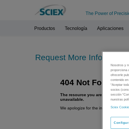
The Power of Precisi
Productos
Tecnología
Aplicaciones
Request More Informatio
Nosotros y n
proporciona 
ofrecerle pub
contenido en 
“Aceptar tod
socios (cons
sección “Conf
nuestras polí
Sciex Cookie
Configur