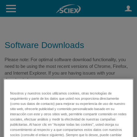
Software Downloads
Please note: For optimal software download functionality, you
need to be using the most recent versions of Chrome, Firefox,
and Internet Explorer. If you are having issues with your
download please
request support
Nosotros y nuestros socios utilizamos cookies, otras tecnologías de
seguimiento y parte de los datos que usted nos proporciona directamente
(como sus datos de contacto) para mejorar su experiencia de uso de nuestro
sitio web, ofrecerle publicidad y contenido personalizado basado en su
interacción con este y otros sitios web, permitirle compartir contenido en redes
sociales, efectuar análisis y medir la efectividad de nuestras campañas
publicitarias. Al hacer clic en “Aceptar todas las cookies”, usted otorga su
consentimiento al respecto y a que compartamos estos datos con nuestros
socios (consulte el enlace siguiente). Siempre que lo desee, puede cambiar