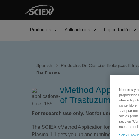
Productos
Aplicaciones
Capacitación
Spanish
Productos De Ciencias Biológicas E In
Rat Plasma
vMethod Application 
Nosotros y n
proporciona 
of Trastuzumab in R
ofrecerle pub
contenido en 
“Aceptar tod
For research use only. Not for use in diagnos
socios (cons
sección “Conf
The SCIEX vMethod Application for Quantitation 
nuestras polí
Plasma 1.1 gets you up and running quickly with 
Sciex Cookie