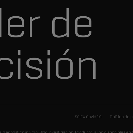
der de
cisión
SCIEX Covid 19
Política de 
 diagnóstico in vitro.
Solo investigación.
Producto(s) no disponibles en 