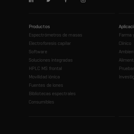
LinkedIn
Twitter
Facebook
Instagram
Productos
Aplicac
Espectrómetros de masas
Farma 
Electroforesis capilar
Clínico
Software
Ambien
Soluciones integradas
Aliment
HPLC MS frontal
Prueba
Movilidad iónica
Investi
Fuentes de iones
Bibliotecas espectrales
Consumibles