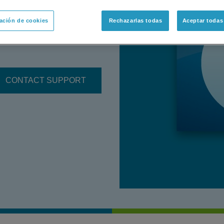
trument settings and
nd Triple Quad 6500 system
ación de cookies
Rechazarlas todas
Aceptar todas
CONTACT SUPPORT