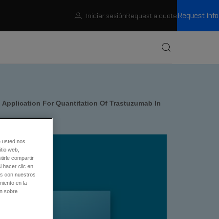
Request info
Iniciar sesión
Request a quote
Buscar
pplication For Quantitation Of Trastuzumab In
e usted nos
tio web,
tirle compartir
l hacer clic en
os con nuestros
miento en la
ón sobre