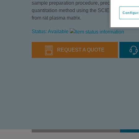
sample preparation procedure, preconfigured ins
®
quantitation method using the SCIEX QTRAP
a
Configur
from rat plasma matrix.
Status: Available
REQUEST A QUOTE