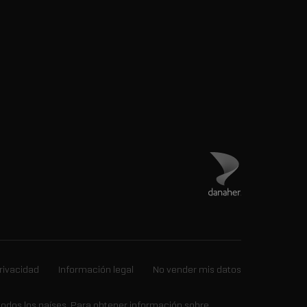
Visita el sitio de Dan
privacidad
Información legal
No vender mis datos
todos los países.
Para obtener información sobre