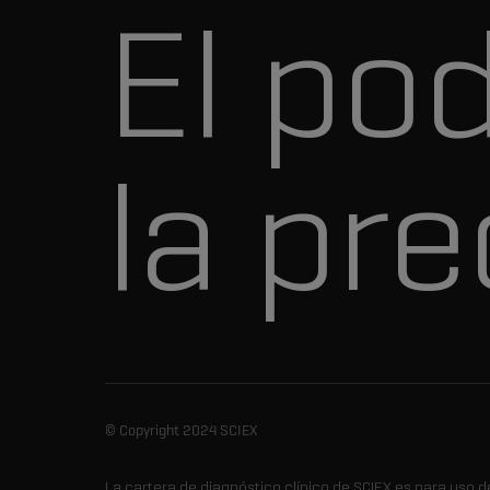
El po
la pre
© Copyright 2024 SCIEX
La cartera de diagnóstico clínico de SCIEX es para uso de