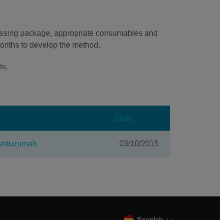
essing package, appropriate consumables and
 months to develop the method.
ts.
Date
rastuzumab
03/10/2015
Spanish