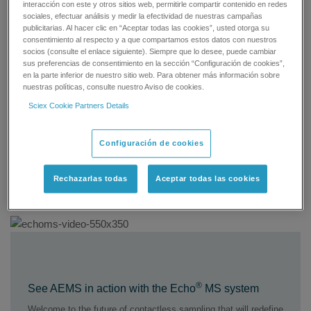
interacción con este y otros sitios web, permitirle compartir contenido en redes
atmospheric pressure ionization LC-MS/MS, opening up a
sociales, efectuar análisis y medir la efectividad de nuestras campañas
whole new range of application possibilities. It is now time for the
publicitarias. Al hacer clic en “Aceptar todas las cookies”, usted otorga su
®
next industry revolution with the introduction of Echo
MS, the
consentimiento al respecto y a que compartamos estos datos con nuestros
socios (consulte el enlace siguiente). Siempre que lo desee, puede cambiar
first mass spectrometry system based on Acoustic Droplet
sus preferencias de consentimiento en la sección “Configuración de cookies”,
Ejection sampling technology.
en la parte inferior de nuestro sitio web. Para obtener más información sobre
nuestras políticas, consulte nuestro Aviso de cookies.
Combining pioneering innovations of an Open Port Interface
Sciex Cookie Partners Details
(OPI) and Acoustic Droplet Ejection (ADE), the Acoustic
Ejection Mass Spectrometry (AEMS) technology will open your
Configuración de cookies
laboratory up to a new frontier of non-invasive contactless
sampling and deliver all the rich data you would expect from a
SCIEX mass spectometer at the speed of 3 samples per
Rechazarlas todas
Aceptar todas las cookies
second, without any compromise in the quality of results.
®
See AEMS in action with the Echo
MS system
Welcome to the future of contactless sampling that will redefine