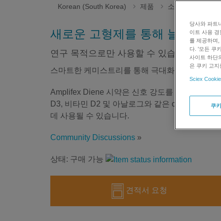
Korean (South Korea)
제품
소모품
Ampl
당사와 파트너
새로운 고형제를 통해 늘어난 유
이트 사용 경
를 제공하며,
다. '모든 
연구 목적으로만 사용할 수 있습니다. 진단
사이트 하단의
은 쿠키 고지
스마트한 케미스트리를 통해 극대화된 신호 강도
Sciex Cookie
Amplifex Diene 시약은 신호 강도를 최대 1
D3, 비타민 D2 및 아날로그와 같은 cis-die
쿠키
데 사용될 수 있습니다.
Community Discussions
»
상태: 구매 가능
견적서 요청