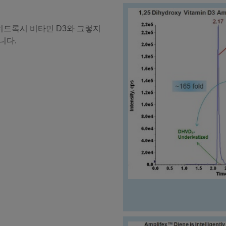
5-디히드록시 비타민 D3와 그렇지
니다.