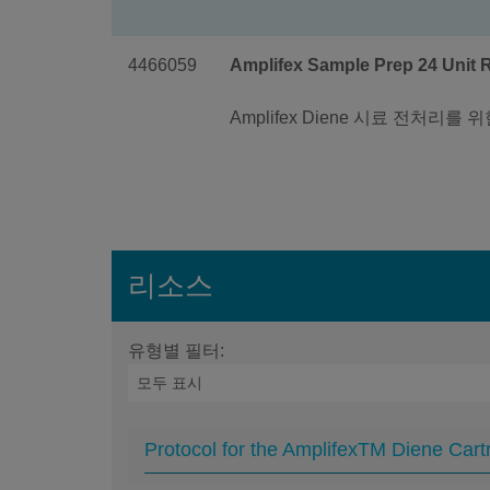
4466059
Amplifex Sample Prep 24 Unit 
Amplifex Diene 시료 전처리를 
리소스
유형별 필터:
Protocol for the AmplifexTM Diene Cartr