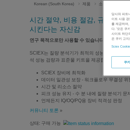
Korean (South Korea)
제품
소모품
화학 
당사와 파트너
시간 절약, 비용 절감, 규정 준
이트 사용 경
를 제공하며,
시킨다는 자신감
다. '모든 
사이트 하단의
은 쿠키 고지
연구 목적으로만 사용할 수 있습니다. 진단 절차에
Sciex Cookie
SCIEX는 질량 분석기가 최적의 성능을 발휘하고
석 성능 검량과 표준물 키트을 제공합니다.
쿠키
SCIEX 장비에 최적화
데이터 일관성 보장 - 워크플로우 무결성 위
시간 및 리소스 절약
피크 성능 유지 - 수 분 내에 질량 분석기 문
언제든지 IQ/OQ/PQ용 장비 적격성 판정
커뮤니티 토론
»
상태: 구매 가능