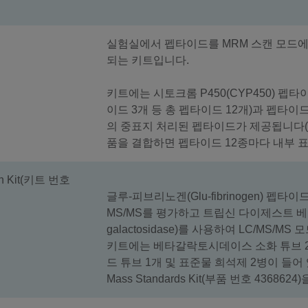
실험실에서 펩타이드를 MRM 스캔 모드에
되는 키트입니다.
키트에는 시토크롬 P450(CYP450) 펩
이드 3개 등 총 펩타이드 12개)과 펩타이
의 중표지 처리된 펩타이드가 제공됩니다(CY
품을 결합하면 펩타이드 12종마다 내부 
ion Kit(키트 번호
글루-피브리노겐(Glu-fibrinogen) 펩타이드
MS/MS를 평가하고 트립신 다이제스트 베타갈락토
galactosidase)를 사용하여 LC/MS/
키트에는 베타갈락토시데이스 소화 튜브 2개(
드 튜브 1개 및 표준물 희석제 2병이 들어 있습니
Mass Standards Kit(부품 번호 436862