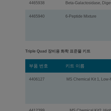
4465938
Beta-Galactosidase, Dige
4465940
6-Peptide Mixture
Triple Quad 장비용 화학 표준물 키트
부품 번호
키트 이름
4406127
MS Chemical Kit 1, Low
4412399
MS Chemical Kit2, Hig