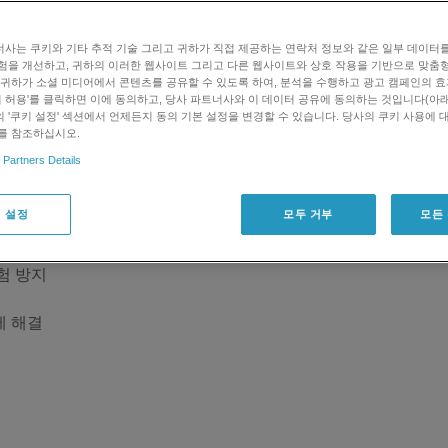
표준물 키트
사는 쿠키와 기타 추적 기술 그리고 귀하가 직접 제공하는 연락처 정보와 같은 일부 데이터
수 및 질량 분석기를 최고로 작동
험을 개선하고, 귀하의 이러한 웹사이트 그리고 다른 웹사이트와 상호 작용을 기반으로 맞춤
 귀하가 소셜 미디어에서 콘텐츠를 공유할 수 있도록 하여, 분석을 수행하고 광고 캠페인의 
쿠키 허용'를 클릭하면 이에 동의하고, 당사 파트너사와 이 데이터 공유에 동의하는 것입니다(아래 
 '쿠키 설정' 섹션에서 언제든지 동의 기본 설정을 변경할 수 있습니다. 당사의 쿠키 사용에 
를 참조하십시오.
는 사용할 수 없습니다.
 Partners Details
 재현 가능한 결과를 전달할 수 있도록 질량 분
 설정
모두 거부
모든
험 방지
제 해결