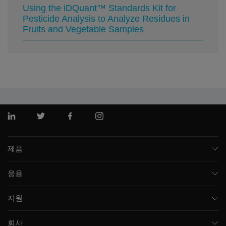
Using the iDQuant™ Standards Kit for
Pesticide Analysis to Analyze Residues in
Fruits and Vegetable Samples
링크드인
트위터
페이스북
인스 타 그램
제품
질량 분석기
응용
모세관 전기영동
제약 및 바이오제약
소프트웨어
지원
임상
통합 솔루션
지원
환경
프런트엔드 HPLC MS
회사
교육