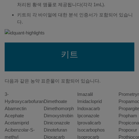
처리된 황색 앰풀로 제공됩니다(각각 1mL).
키트의 각 바이얼에 대한 분석 인증서가 포함되어 있습니
다.
키트
다음과 같은 농약 표준물이 포함되어 있습니다.
3-
Imazalil
Prometry
Hydroxycarbofuran
Dimethoate
Imidacloprid
Propamoc
Abamectin
Dimethomorph
Indoxacarb
Propargit
Acephate
Dimoxystrobin
Ipconazole
Propham
Acetamiprid
Diniconazole
Iprovalicarb
Propicona
Acibenzolar-S-
Dinotefuran
Isocarbophos
Propoxur
methyl
Dioxacarb
Isoprocarb
Prothioco