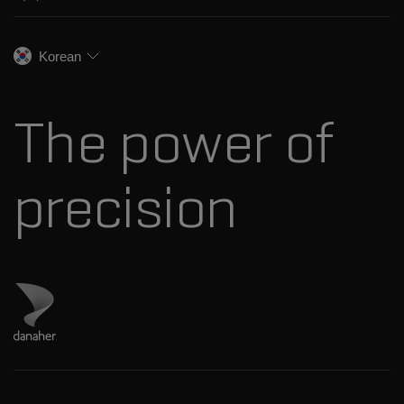
식음료
이온 이동성
SCIEX 소개
전문적인 서비스
법독성학
이온 소스
우리의 역사
채용
생명과학 연구
Korean
스펙트럼 라이브러리
SCIEX 스토리
연락처
소모품
최근 뉴스
리소스 라이브러리
The power of
경영진
혁신자문위원회
다나허 소개
precision
Danaher 사이트 방문