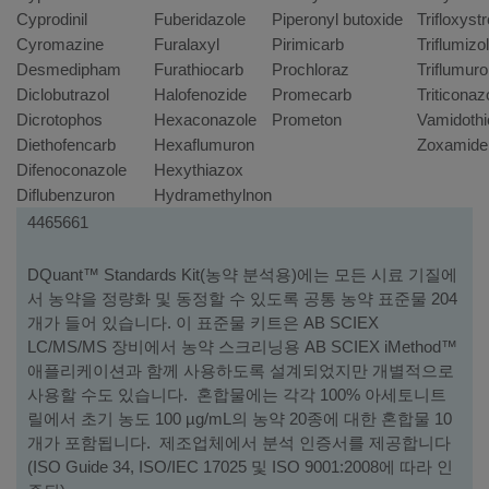
Cyprodinil
Fuberidazole
Piperonyl butoxide
Trifloxyst
Cyromazine
Furalaxyl
Pirimicarb
Triflumizo
Desmedipham
Furathiocarb
Prochloraz
Triflumur
Diclobutrazol
Halofenozide
Promecarb
Triticonaz
Dicrotophos
Hexaconazole
Prometon
Vamidothi
Diethofencarb
Hexaflumuron
Zoxamide
Difenoconazole
Hexythiazox
Diflubenzuron
Hydramethylnon
부
키
4465661
트
품
이
번
DQuant™ Standards Kit(농약 분석용)에는 모든 시료 기질에
름/
서 농약을 정량화 및 동정할 수 있도록 공통 농약 표준물 204
호
장
개가 들어 있습니다. 이 표준물 키트은 AB SCIEX
비
LC/MS/MS 장비에서 농약 스크리닝용 AB SCIEX iMethod™
설
애플리케이션과 함께 사용하도록 설계되었지만 개별적으로
명
사용할 수도 있습니다. 혼합물에는 각각 100% 아세토니트
릴에서 초기 농도 100 µg/mL의 농약 20종에 대한 혼합물 10
개가 포함됩니다. 제조업체에서 분석 인증서를 제공합니다
(ISO Guide 34, ISO/IEC 17025 및 ISO 9001:2008에 따라 인