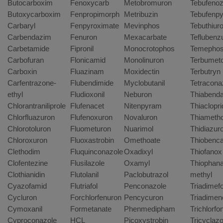
Butocarboxim
Fenoxycarb
Metobromuron
Tebufenoz
Butoxycarboxim
Fenpropimorph
Metribuzin
Tebufenpy
Carbaryl
Fenpyroximate
Mevinphos
Tebuthiur
Carbendazim
Fenuron
Mexacarbate
Teflubenz
Carbetamide
Fipronil
Monocrotophos
Temepho
Carbofuran
Flonicamid
Monolinuron
Terbumet
Carboxin
Fluazinam
Moxidectin
Terbutryn
Carfentrazone-
Flubendimide
Myclobutanil
Tetracona
ethyl
Fludioxonil
Neburon
Thiabenda
Chlorantraniliprole
Flufenacet
Nitenpyram
Thiaclopri
Chlorfluazuron
Flufenoxuron
Novaluron
Thiameth
Chlorotoluron
Fluometuron
Nuarimol
Thidiazur
Chloroxuron
Fluoxastrobin
Omethoate
Thiobenc
Clethodim
Fluquinconazole
Oxadixyl
Thiofanox
Clofentezine
Flusilazole
Oxamyl
Thiophana
Clothianidin
Flutolanil
Paclobutrazol
methyl
Cyazofamid
Flutriafol
Penconazole
Triadimef
Cycluron
Forchlorfenuron
Pencycuron
Triadimen
Cymoxanil
Formetanate
Phenmedipham
Trichlorfo
Cyproconazole
HCL
Picoxystrobin
Tricyclazo