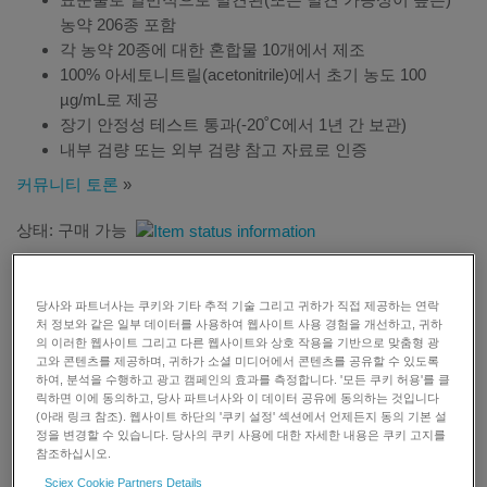
농약 206종 포함
각 농약 20종에 대한 혼합물 10개에서 제조
100% 아세토니트릴(acetonitrile)에서 초기 농도 100
µg/mL로 제공
장기 안정성 테스트 통과(-20˚C에서 1년 간 보관)
내부 검량 또는 외부 검량 참고 자료로 인증
커뮤니티 토론
»
상태: 구매 가능
당사와 파트너사는 쿠키와 기타 추적 기술 그리고 귀하가 직접 제공하는 연락
처 정보와 같은 일부 데이터를 사용하여 웹사이트 사용 경험을 개선하고, 귀하
의 이러한 웹사이트 그리고 다른 웹사이트와 상호 작용을 기반으로 맞춤형 광
견적 요청
고와 콘텐츠를 제공하며, 귀하가 소셜 미디어에서 콘텐츠를 공유할 수 있도록
하여, 분석을 수행하고 광고 캠페인의 효과를 측정합니다. '모든 쿠키 허용'를 클
릭하면 이에 동의하고, 당사 파트너사와 이 데이터 공유에 동의하는 것입니다
추가 정보 요청
(아래 링크 참조). 웹사이트 하단의 '쿠키 설정' 섹션에서 언제든지 동의 기본 설
정을 변경할 수 있습니다. 당사의 쿠키 사용에 대한 자세한 내용은 쿠키 고지를
참조하십시오.
지원 요청
Sciex Cookie Partners Details