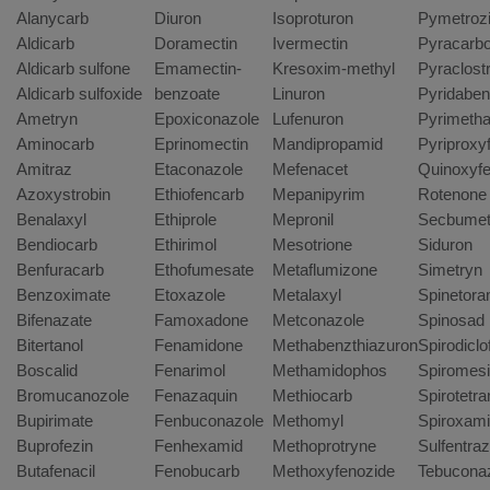
Alanycarb
Diuron
Isoproturon
Pymetroz
Aldicarb
Doramectin
Ivermectin
Pyracarbo
Aldicarb sulfone
Emamectin-
Kresoxim-methyl
Pyraclost
Aldicarb sulfoxide
benzoate
Linuron
Pyridaben
Ametryn
Epoxiconazole
Lufenuron
Pyrimetha
Aminocarb
Eprinomectin
Mandipropamid
Pyriproxy
Amitraz
Etaconazole
Mefenacet
Quinoxyf
Azoxystrobin
Ethiofencarb
Mepanipyrim
Rotenone
Benalaxyl
Ethiprole
Mepronil
Secbume
Bendiocarb
Ethirimol
Mesotrione
Siduron
Benfuracarb
Ethofumesate
Metaflumizone
Simetryn
Benzoximate
Etoxazole
Metalaxyl
Spinetor
Bifenazate
Famoxadone
Metconazole
Spinosad
Bitertanol
Fenamidone
Methabenzthiazuron
Spirodiclo
Boscalid
Fenarimol
Methamidophos
Spiromesi
Bromucanozole
Fenazaquin
Methiocarb
Spirotetr
Bupirimate
Fenbuconazole
Methomyl
Spiroxam
Buprofezin
Fenhexamid
Methoprotryne
Sulfentra
Butafenacil
Fenobucarb
Methoxyfenozide
Tebucona