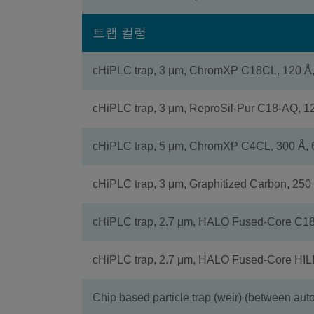
트랩 컬럼
cHiPLC trap, 3 μm, ChromXP C18CL, 120 Å
cHiPLC trap, 3 μm, ReproSil-Pur C18-AQ, 1
cHiPLC trap, 5 μm, ChromXP C4CL, 300 Å,
cHiPLC trap, 3 μm, Graphitized Carbon, 250
cHiPLC trap, 2.7 μm, HALO Fused-Core C18
cHiPLC trap, 2.7 μm, HALO Fused-Core HIL
Chip based particle trap (weir) (between au