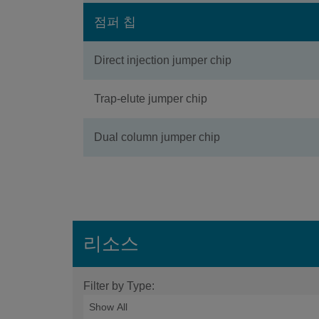
점퍼 칩
Direct injection jumper chip
Trap-elute jumper chip
Dual column jumper chip
리소스
Filter by Type: