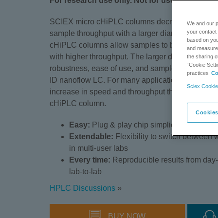
For research use only. Not for use in diagnos
SCIEX micro cHiPLC columns decrease column r
We and our p
your contact 
sample throughput with a larger diamer 200 μm 
based on your
cHiPLC columns allow samples to be run at highe
and measure t
with higher throughput. The larger diameter col
the sharing o
“Cookie Setti
robustness, ease of use, and sample loading capa
practices
Co
ID nanoflow LC. For many applications, the 200 μ
Sciex Cookie
increase in speed and throughput that your resea
cHiPLC column.
Cookies
Easy:
Plug & play chip simplicity with the
Extendable:
Flexibility to switch between 
in multi-user labs
Every time:
Reproducible results from day
lab-to-lab
HPLC Discussions
»
BUY NOW