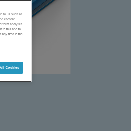
de to us such as
and content
erform analytics
 to this and to
t any time in the
All Cookies