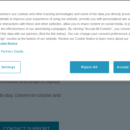
tic procedures.
un times and increase
artners use cookies and other tracking technologies and some of the data you directly provi
details to improve your experience of using our website, provide you with personalized ads 
ID format. The 200 μm ID
 interactions with these and other websites, allow you to share content on social media, to p
r flow rates and therefore
he effectiveness of our advertising campaigns. By clicking “Accept All Cookies”, you consent
umn also provides increased
f this data with our partners (find the link below). You can change your consent preferences a
ngs” section at the bottom of our website. Review our Cookie Notice to learn more about our
city over traditional 75 μm
okie Notice
m ID format provides just the
 Partners Details
rch demands - all in a simple
 Settings
Reject All
Accept 
 performance of a micro column
workflows and projects rapidly
-to-day, column-to-column and
CONTACT SUPPORT