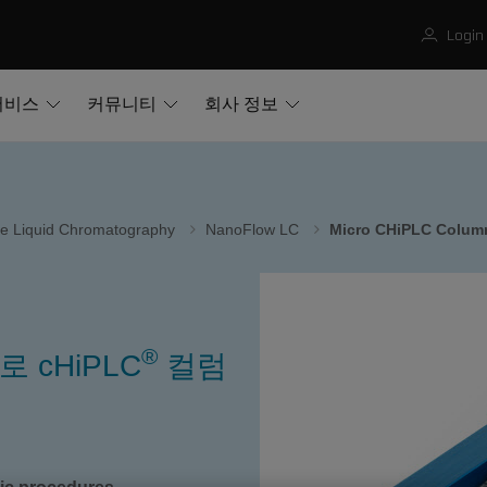
Login
서비스
커뮤니티
회사 정보
e Liquid Chromatography
NanoFlow LC
Micro CHiPLC Colu
®
 cHiPLC
컬럼