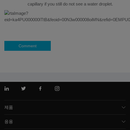
capillary if you still do not see a water droplet.
Comment
링크드인
트위터
페이스북
인스 타 그램
제품
질량 분석기
응용
모세관 전기영동
제약 및 바이오제약