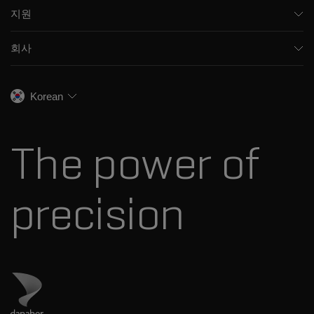
소프트웨어
지원
임상
통합 솔루션
지원
환경
프런트엔드 HPLC MS
회사
교육
식음료
이온 이동성
SCIEX 소개
전문적인 서비스
법독성학
이온 소스
우리의 역사
채용
생명과학 연구
Korean
스펙트럼 라이브러리
SCIEX 스토리
연락처
소모품
최근 뉴스
리소스 라이브러리
The power of
경영진
혁신자문위원회
다나허 소개
precision
Danaher 사이트 방문