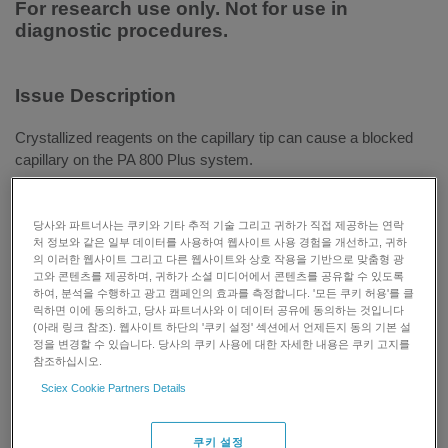
For research use only. Not for use in
diagnostic procedures.
Issue Description
Crystallized reagents on the capillary tip can cause a blocked
capillary on the PA 800 Plus system.
Symptoms:
No peaks or low signal is seen in the data.
당사와 파트너사는 쿠키와 기타 추적 기술 그리고 귀하가 직접 제공하는 연락
Possible causes:
처 정보와 같은 일부 데이터를 사용하여 웹사이트 사용 경험을 개선하고, 귀하
의 이러한 웹사이트 그리고 다른 웹사이트와 상호 작용을 기반으로 맞춤형 광
고와 콘텐츠를 제공하며, 귀하가 소셜 미디어에서 콘텐츠를 공유할 수 있도록
There is gel or liquid on the outside of the cartridge.
하여, 분석을 수행하고 광고 캠페인의 효과를 측정합니다. '모든 쿠키 허용'를 클
The cartridge was not fully dried after cleaning.
릭하면 이에 동의하고, 당사 파트너사와 이 데이터 공유에 동의하는 것입니다
(아래 링크 참조). 웹사이트 하단의 '쿠키 설정' 섹션에서 언제든지 동의 기본 설
Soap or detergent was used to clean the cartridge.
정을 변경할 수 있습니다. 당사의 쿠키 사용에 대한 자세한 내용은 쿠키 고지를
참조하십시오.
Resolution
Sciex Cookie Partners Details
Solutions:
쿠키 설정