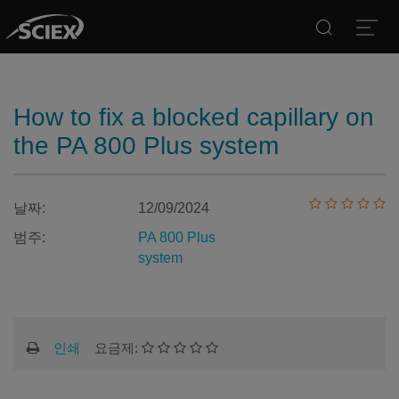
Search
Open
How to fix a blocked capillary on
the PA 800 Plus system
날짜:
12/09/2024
범주:
PA 800 Plus
system
인쇄
요금제: