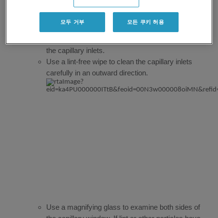
Clean the cartridge, capillary tips and cartridge seals.
모두 거부
모든 쿠키 허용
Clean the cartridge using a lint-free wipe.
Use CE-grade water to clean the outside surface of
the capillary inlets.
Use a lint-free wipe to clean the capillary inlets
carefully in an outward direction.
Use a magnifying glass to examine both sides of