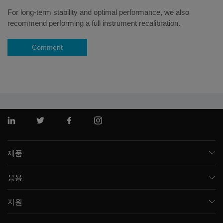
For long-term stability and optimal performance, we also
recommend performing a full instrument recalibration.
Comment
링크드인
트위터
페이스북
인스 타 그램
제품
질량 분석기
응용
모세관 전기영동
제약 및 바이오제약
소프트웨어
지원
임상
통합 솔루션
지원
환경
프런트엔드 HPLC MS