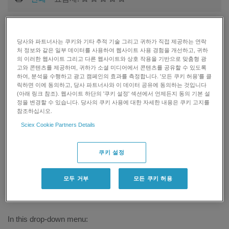
For research use only. Not for use in
diagnostic procedures.
당사와 파트너사는 쿠키와 기타 추적 기술 그리고 귀하가 직접 제공하는 연락
처 정보와 같은 일부 데이터를 사용하여 웹사이트 사용 경험을 개선하고, 귀하
의 이러한 웹사이트 그리고 다른 웹사이트와 상호 작용을 기반으로 맞춤형 광
고와 콘텐츠를 제공하며, 귀하가 소셜 미디어에서 콘텐츠를 공유할 수 있도록
Answer
하여, 분석을 수행하고 광고 캠페인의 효과를 측정합니다. '모든 쿠키 허용'를 클
릭하면 이에 동의하고, 당사 파트너사와 이 데이터 공유에 동의하는 것입니다
(아래 링크 참조). 웹사이트 하단의 '쿠키 설정' 섹션에서 언제든지 동의 기본 설
When you create a reprocessing method in SCIEX OS you can
정을 변경할 수 있습니다. 당사의 쿠키 사용에 대한 자세한 내용은 쿠키 고지를
enter a list of targeted compounds by entering different
참조하십시오.
information such as the mass of the precursor and the fragment,
Sciex Cookie Partners Details
the retention time, etc.
When you do not know in advance the retention time of a
쿠키 설정
compound, you can use the "Find X peaks" feature by clicking
on the drop-down menu in the Retention time mode column.
모두 거부
모든 쿠키 허용
In this drop-down menu: