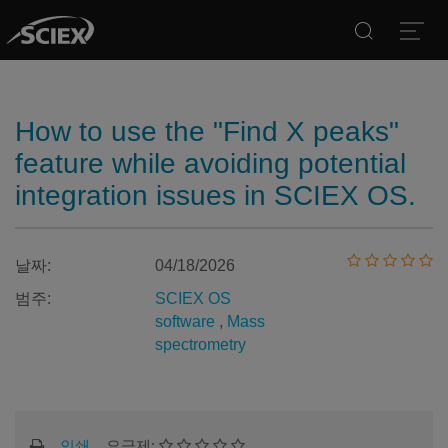
Search
Open
How to use the "Find X peaks"
feature while avoiding potential
integration issues in SCIEX OS.
날짜:
04/18/2026
범주:
SCIEX OS
software
,
Mass
spectrometry
인쇄
요금제: