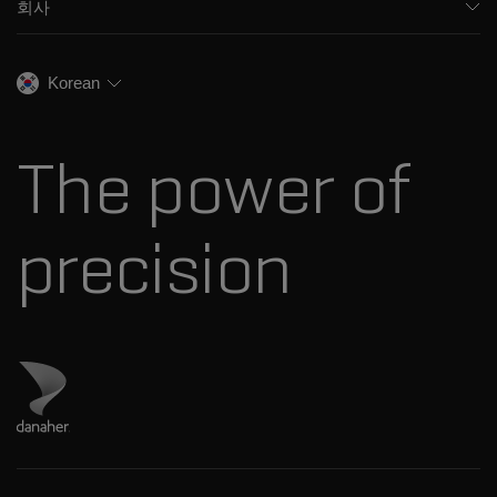
회사
교육
식음료
이온 이동성
SCIEX 소개
전문적인 서비스
법독성학
이온 소스
우리의 역사
채용
생명과학 연구
Korean
스펙트럼 라이브러리
SCIEX 스토리
연락처
소모품
최근 뉴스
리소스 라이브러리
The power of
경영진
혁신자문위원회
다나허 소개
precision
Danaher 사이트 방문