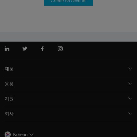
Create An Account
링크드인
트위터
페이스북
인스 타 그램
제품
질량 분석기
응용
모세관 전기영동
제약 및 바이오제약
소프트웨어
지원
임상
통합 솔루션
지원
환경
프런트엔드 HPLC MS
회사
교육
식음료
이온 이동성
SCIEX 소개
전문적인 서비스
법독성학
이온 소스
우리의 역사
채용
생명과학 연구
Korean
스펙트럼 라이브러리