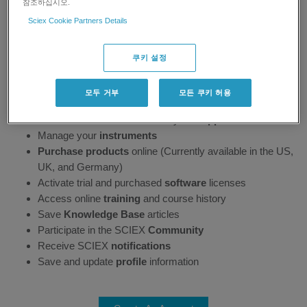
참조하십시오.
Sciex Cookie Partners Details
쿠키 설정
Create Account
모두 거부
모든 쿠키 허용
Submit and view details about your
support cases
Manage your
instruments
Purchase products
online (Currently available in the US,
UK, and Germany)
Activate trial and purchased
software
licenses
Access online
training
and course history
Save
Knowledge Base
articles
Participate in the SCIEX
Community
Receive SCIEX
notifications
Save and update
profile
information