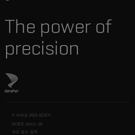
SCIEX 스토리
연락처
소모품
최근 뉴스
리소스 라이브러리
The power of
경영진
혁신자문위원회
다나허 소개
precision
Danaher 사이트 방문
© 저작권 2024 SCIEX
SCIEX 코비드 19
개인 정보 정책