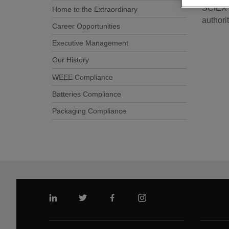
SCIEX a
Home to the Extraordinary
authorit
Career Opportunities
Executive Management
Our History
WEEE Compliance
Batteries Compliance
Packaging Compliance
링크드인
트위터
페이스북
인스 타 그램