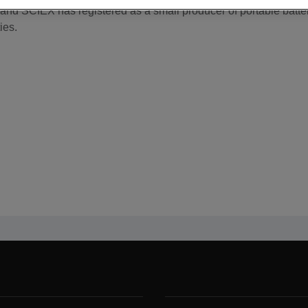
nd SCIEX has registered as a small producer of portable batteri
ies.