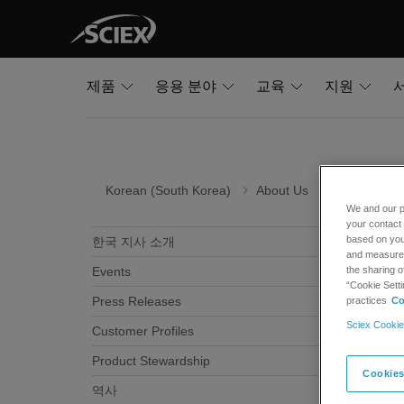
제품
응용 분야
교육
지원
Korean (South Korea)
About Us
Product Ste
We and our p
your contact 
Bat
based on your
한국 지사 소개
and measure t
the sharing o
Events
Coll
“Cookie Setti
Press Releases
practices
Co
The Bat
Sciex Cookie
Customer Profiles
Novemb
Product Stewardship
Sweden
Cookies
역사
relatve