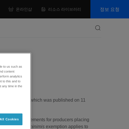
정보 요청
온라인샵
리소스 라이브러리
Search
de to us such as
and content
erform analytics
 to this and to
t any time in the
den
Batteries Order which was published on 11
recycling requirements for producers placing
All Cookies
 year. This
de-minimis
exemption applies to