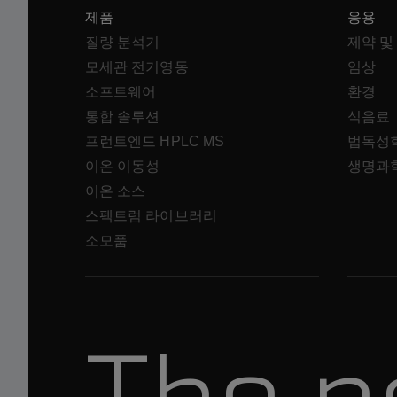
제품
응용
질량 분석기
제약 및
모세관 전기영동
임상
소프트웨어
환경
통합 솔루션
식음료
프런트엔드 HPLC MS
법독성
이온 이동성
생명과
이온 소스
스펙트럼 라이브러리
소모품
The p