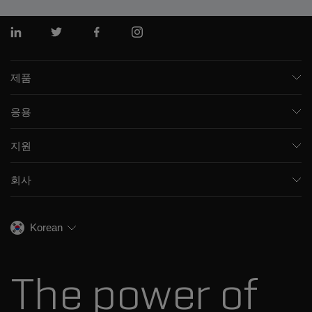
링크드인
트위터
페이스북
인스 타 그램
제품
질량 분석기
응용
모세관 전기영동
제약 및 바이오제약
소프트웨어
지원
임상
통합 솔루션
지원
환경
프런트엔드 HPLC MS
회사
교육
식음료
이온 이동성
SCIEX 소개
전문적인 서비스
법독성학
이온 소스
우리의 역사
채용
생명과학 연구
Korean
스펙트럼 라이브러리
SCIEX 스토리
연락처
소모품
최근 뉴스
리소스 라이브러리
The power of
경영진
혁신자문위원회
다나허 소개