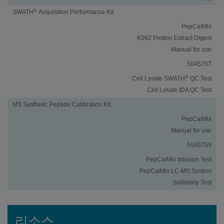
®
SWATH
Acquisition Performance Kit
PepCalMix
K562 Protein Extract Digest
Manual for use
5045757
®
Cell Lysate SWATH
QC Test
Cell Lysate IDA QC Test
MS Synthetic Peptide Calibration Kit
PepCalMix
Manual for use
5045759
PepCalMix Infusion Test
PepCalMix LC-MS System
Suitability Test
리소스