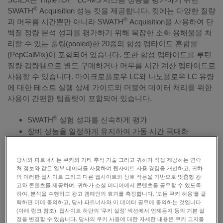
®
SWATH
Acquisition 성능 킷을 제공합니다. 킷에는 다양한 질량
®
과 머무름 시간뿐만 아니라 SWATH
Acquisition을 사용하여 단
백질 정량 분석 성과를 평가하기 위해 복잡한 소화 용해물을 처
리할 수 있는 풀링(pooled)한 20종의 합성 펩타이드 혼합물
(PepCalMix)이 포함되어 있습니다. 또한 합성 펩타이드를 루틴
질량 검량용으로 별도 구매하거나 머무름 시간 계산 펩타이드로
사용할 수 있습니다. 마이크로플로우 LC와 나노플로우 LC 유량
에 대한 테스트 실행 상세 가이드와 더불어 데이터 처리를 위한
사용이 간편한 템플릿이 포함되어 있습니다.
®
SWATH
실험 성과를 신속하게 평가
장비 성능을 일정하게 유지하여 가동 시간 극대화
라이브러리 또는 유량으로 실험 방식을 간단하게 전환
상태: 구매 가능
당사와 파트너사는 쿠키와 기타 추적 기술 그리고 귀하가 직접 제공하는 연락
처 정보와 같은 일부 데이터를 사용하여 웹사이트 사용 경험을 개선하고, 귀하
의 이러한 웹사이트 그리고 다른 웹사이트와 상호 작용을 기반으로 맞춤형 광
고와 콘텐츠를 제공하며, 귀하가 소셜 미디어에서 콘텐츠를 공유할 수 있도록
하여, 분석을 수행하고 광고 캠페인의 효과를 측정합니다. '모든 쿠키 허용'를 클
릭하면 이에 동의하고, 당사 파트너사와 이 데이터 공유에 동의하는 것입니다
(아래 링크 참조). 웹사이트 하단의 '쿠키 설정' 섹션에서 언제든지 동의 기본 설
견적서 요청
정을 변경할 수 있습니다. 당사의 쿠키 사용에 대한 자세한 내용은 쿠키 고지를