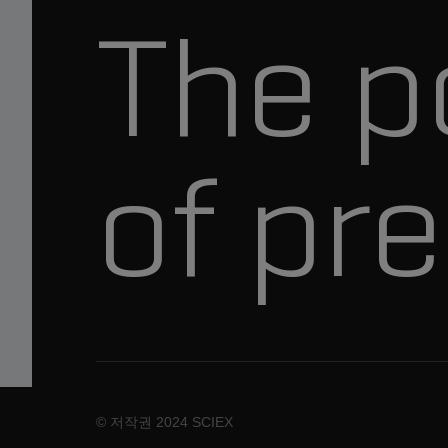
The p
of pre
© 저작권 2024 SCIEX