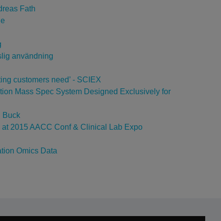
dreas Fath
ne
g
slig användning
sting customers need’ - SCIEX
on Mass Spec System Designed Exclusively for
g Buck
ck at 2015 AACC Conf & Clinical Lab Expo
ation Omics Data