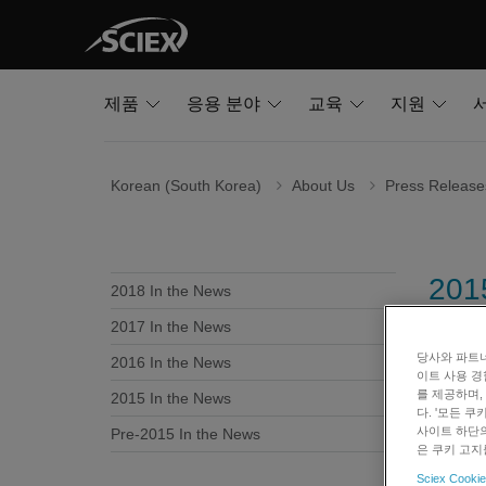
제품
응용 분야
교육
지원
Korean (South Korea)
About Us
Press Release
201
2018 In the News
2017 In the News
당사와 파트너
2016 In the News
이트 사용 경
V
를 제공하며,
2015 In the News
L
다. '모든 
사이트 하단의
Pre-2015 In the News
H
은 쿠키 고지
T
Sciex Cookie