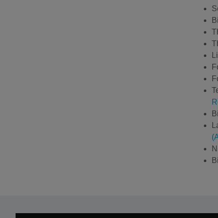
S
B
T
T
L
F
F
T
R
B
L
(A
N
B