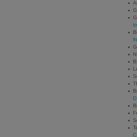
A
G
G
t
B
f
G
N
B
L
S
T
B
D
B
F
S
T
C