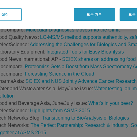
sia Food Journal:
Testing Before Tasting
ood News International:
SCIEX releases meat detection system 
 설정
모두 거부
모든
aboratory Equipment:
Integrated Tools for Easy Bioanlysis
ood Processing:
Testing the supply chain
ioCompare:
Molecular Diagnostics Moves into the Clinic
ood Quality News:
LC-MS/MS method supports authenticity, safe
electScience:
Addressing the Challenges for Biologics and Smal
aboratory Equipment:
Integrated Tools for Easy Bioanlysis
ood News International: AP -
SCIEX shares on addressing food sa
iocompare:
Proteomics Gets a Boost from Mass Spectrometry 
iocompare:
Forcasting Science in the Cloud
harmaAsia:
SCIEX and NUS Jointly Advance Cancer Research 
ater and Wastewater Asia, May/June issue:
Water testing, an i
ollution
ood and Beverage Asia, June/July issue:
What’s in your beer?
electScience:
Highlights from ASMS 2015
ech Networks Blog:
Transitioning to BioAnalysis of Biologics
ech Networks:
The Perfect Partnership: Research & Industry; Soft
ogether at ASMS 2015