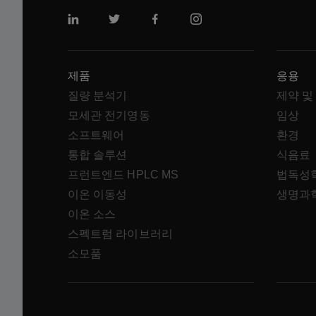
링크드인
트위터
페이스북
인스 타 그램
제품
응용
질량 분석기
제약 및
모세관 전기영동
임상
소프트웨어
환경
통합 솔루션
식음료
프런트엔드 HPLC MS
법독성
이온 이동성
생명과
이온 소스
스펙트럼 라이브러리
소모품