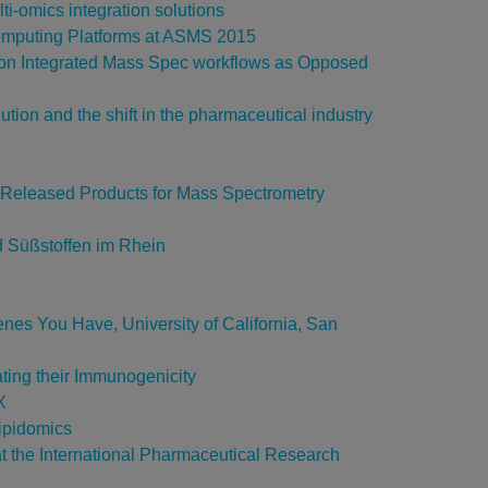
i-omics integration solutions
Computing Platforms at ASMS 2015
n Integrated Mass Spec workflows as Opposed
tion and the shift in the pharmaceutical industry
 Released Products for Mass Spectrometry
d Süßstoffen im Rhein
nes You Have, University of California, San
ting their Immunogenicity
X
ipidomics
at the International Pharmaceutical Research