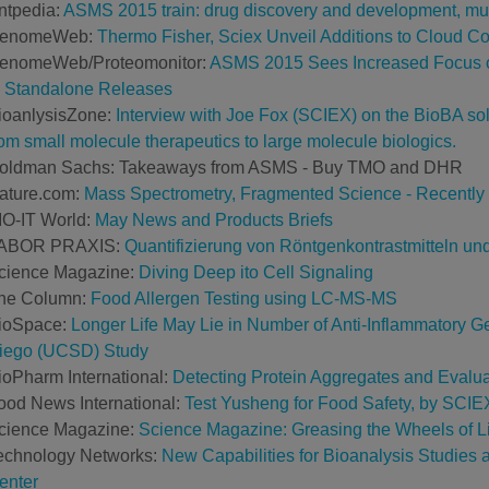
ntpedia:
ASMS 2015 train: drug discovery and development, mult
enomeWeb:
Thermo Fisher, Sciex Unveil Additions to Cloud 
enomeWeb/Proteomonitor:
ASMS 2015 Sees Increased Focus o
o Standalone Releases
ioanlysisZone:
Interview with Joe Fox (SCIEX) on the BioBA solu
rom small molecule therapeutics to large molecule biologics.
oldman Sachs: Takeaways from ASMS - Buy TMO and DHR
ature.com:
Mass Spectrometry, Fragmented Science - Recently
IO-IT World:
May News and Products Briefs
ABOR PRAXIS:
Quantifizierung von Röntgenkontrastmitteln un
cience Magazine:
Diving Deep ito Cell Signaling
he Column:
Food Allergen Testing using LC-MS-MS
ioSpace:
Longer Life May Lie in Number of Anti-Inflammatory Ge
iego (UCSD) Study
ioPharm International:
Detecting Protein Aggregates and Evalua
ood News International:
Test Yusheng for Food Safety, by SCIE
cience Magazine:
Science Magazine: Greasing the Wheels of L
echnology Networks:
New Capabilities for Bioanalysis Studies 
enter