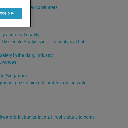
for Halal, Kosher consumers
 쿠키 허용
ty and meat quality
l Melecule Analysis in a Bioanalytical Lab
fety in the dairy industry
Advances
in Singapore
mportant puzzle piece to understanding water
ware & Instrumentation. It really starts to come