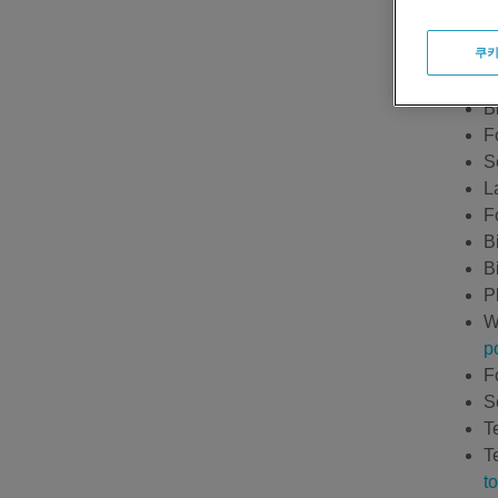
A
F
쿠키
L
F
B
F
S
L
F
B
B
P
W
p
F
S
T
T
t