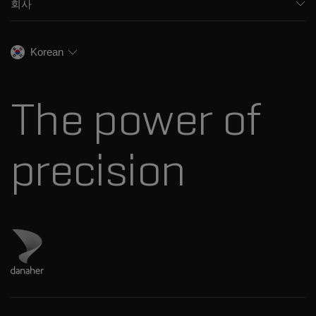
회사
교육
식음료
이온 이동성
SCIEX 소개
전문적인 서비스
법독성학
이온 소스
우리의 역사
채용
생명과학 연구
Korean
스펙트럼 라이브러리
SCIEX 스토리
연락처
소모품
최근 뉴스
리소스 라이브러리
The power of
경영진
혁신자문위원회
다나허 소개
precision
Danaher 사이트 방문