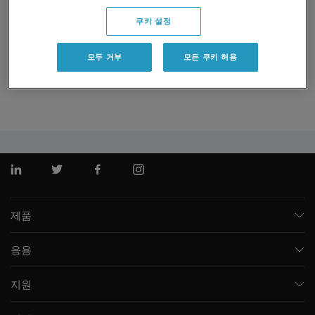
of The Analytical Scientist's Top 15 Innovations
쿠키 설정
TheScientist:
Proteome Portraits: Innovations in mass
spectrometry are making quick, comprehensive, and
모두 거부
모든 쿠키 허용
easy proteome mapping more attainable than ever
Chromatography Online:
Going for Greener LC-MS
링크드인
트위터
페이스북
인스 타 그램
제품
질량 분석기
응용
모세관 전기영동
제약 및 바이오제약
소프트웨어
지원
임상
통합 솔루션
지원
환경
프런트엔드 HPLC MS