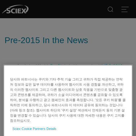
Search
Open
Pre-2015 In the News
Analytica World:
Dr. Christie Hunter wins HUPO 2013
Science and Technology Award
당사와 파트너사는 쿠키와 기타 추적 기술 그리고 귀하가 직접 제공하는 연락
Frost & Sullivan:
2013 Global Mass Spectrometry Market
처 정보와 같은 일부 데이터를 사용하여 웹사이트 사용 경험을 개선하고, 귀하
Share Leadership Award
의 이러한 웹사이트 그리고 다른 웹사이트와 상호 작용을 기반으로 맞춤형 광
Pittcon:
Pittcon Announces Recipients of the Editors’
고와 콘텐츠를 제공하며, 귀하가 소셜 미디어에서 콘텐츠를 공유할 수 있도록
하여, 분석을 수행하고 광고 캠페인의 효과를 측정합니다. '모든 쿠키 허용'를 클
Awards
릭하면 이에 동의하고, 당사 파트너사와 이 데이터 공유에 동의하는 것입니다
Technology Networks:
AB SCIEX Scientist Wins HUPO
(아래 링크 참조). 웹사이트 하단의 '쿠키 설정' 섹션에서 언제든지 동의 기본 설
2014 Science and Technology Award
정을 변경할 수 있습니다. 당사의 쿠키 사용에 대한 자세한 내용은 쿠키 고지를
참조하십시오.
Food News International:
Asia Pacific: AB Sciex wins
award for product innovation from market research firm
Sciex Cookie Partners Details
The Analytical Scientist:
SCIEX OneOmics listed as one