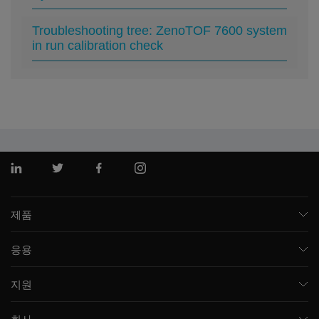
Troubleshooting tree: ZenoTOF 7600 system
in run calibration check
링크드인
트위터
페이스북
인스 타 그램
제품
질량 분석기
응용
모세관 전기영동
제약 및 바이오제약
소프트웨어
지원
임상
통합 솔루션
지원
환경
프런트엔드 HPLC MS