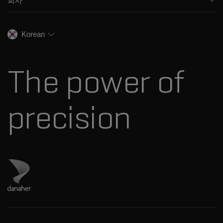
회사
교육
식음료
이온 이동성
SCIEX 소개
전문적인 서비스
법독성학
이온 소스
우리의 역사
채용
생명과학 연구
Korean
스펙트럼 라이브러리
SCIEX 스토리
연락처
소모품
최근 뉴스
리소스 라이브러리
The power of
경영진
혁신자문위원회
다나허 소개
precision
Danaher 사이트 방문