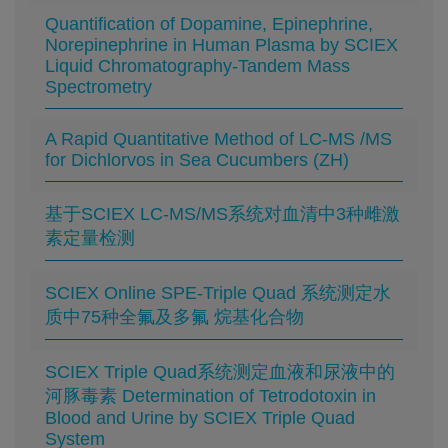
Quantification of Dopamine, Epinephrine,
Norepinephrine in Human Plasma by SCIEX
Liquid Chromatography-Tandem Mass
Spectrometry
A Rapid Quantitative Method of LC-MS /MS
for Dichlorvos in Sea Cucumbers (ZH)
基于SCIEX LC-MS/MS系统对血清中3种雌激
素定量检测
SCIEX Online SPE-Triple Quad 系统测定水
质中75种全氟及多氟 烷基化合物
SCIEX Triple Quad系统测定血液和尿液中的
河豚毒素 Determination of Tetrodotoxin in
Blood and Urine by SCIEX Triple Quad
System