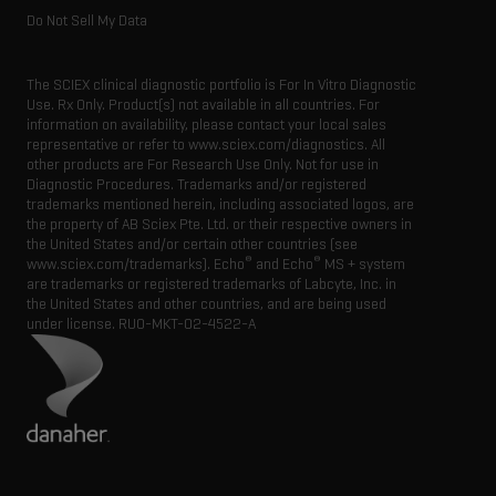
Do Not Sell My Data
The SCIEX clinical diagnostic portfolio is For In Vitro Diagnostic
Use. Rx Only. Product(s) not available in all countries. For
information on availability, please contact your local sales
representative or refer to www.sciex.com/diagnostics. All
other products are For Research Use Only. Not for use in
Diagnostic Procedures. Trademarks and/or registered
trademarks mentioned herein, including associated logos, are
the property of AB Sciex Pte. Ltd. or their respective owners in
the United States and/or certain other countries (see
®
®
www.sciex.com/trademarks). Echo
and Echo
MS + system
are trademarks or registered trademarks of Labcyte, Inc. in
the United States and other countries, and are being used
under license.
RUO-MKT-02-4522-A