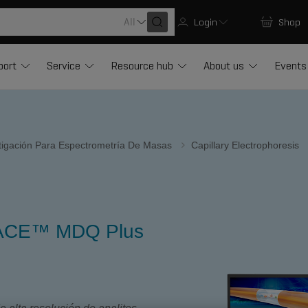
All
Login
Shop
port
Service
Resource hub
About us
Events
stigación Para Espectrometría De Masas
Capillary Electrophoresis
ACE™ MDQ Plus