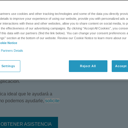
e alta resolución de analitos
artners use cookies and other tracking technologies and some of the data you directly provi
details to improve your experience of using our website, provide you with personalized ads 
capilar programable y
 interactions with these and other websites, allow you to share content on social media, to p
es rápidas de muestras
he effectiveness of our advertising campaigns. By clicking “Accept All Cookies”, you consent
capilar alojado en un
f this data with our partners (find the link below). You can change your consent preferences a
ngs” section at the bottom of our website. Review our Cookie Notice to learn more about our
circulante que permite un
okie Notice
 de temperatura perfectamente
 Partners Details
rza iónica y capilares de
complejas. Con la CE, los
 Settings
Reject All
Accept 
es de validar y su ejecución
 diferentes detectores
plicación.
ica ideal que le ayudará a
cómo podemos ayudarle,
solicite
OBTENER ASISTENCIA