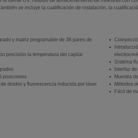
ca de la fuente UV, módulo de almacenamiento de muestras con co
ambién se incluye la cualificación de instalación, la cualifica
rado y matriz programable de 36 pares de
Coinyecció
Introducci
on precisión la temperatura del capilar
electrocin
Sistema flu
grados
Interfaz de
6 posiciones
Muestra de
de diodos y fluorescencia inducida por láser
Métodos de
Fácil de m