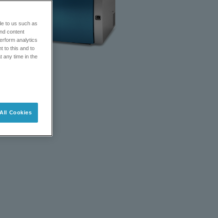
de to us such as
and content
erform analytics
 to this and to
t any time in the
All Cookies