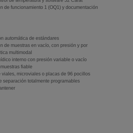
ntrol de temperatura y software 32 Carat™
ción de funcionamiento 1 (OQ1) y documentación
n automática de estándares
ón de muestras en vacío, con presión y por
ética multimodal
ídico interno con presión variable o vacío
 muestras fiable
 viales, microviales o placas de 96 pocillos
 separación totalmente programables
antener