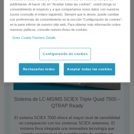
publicitarias. Al hacer clic en “Aceptar todas las cookies”, usted otorga su
consentimiento al respecto y a que compartamos estos datos con nuestros
socios (consulte el enlace siguiente). Siempre que lo desee, puede cambiar
sus preferencias de consentimiento en la sección “Configuración de cookies”,
en la parte inferior de nuestro sitio web. Para obtener más información sobre
nuestras políticas, consulte nuestro Aviso de cookies.
Sciex Cookie Partners Details
Configuración de cookies
Rechazarlas todas
Aceptar todas las cookies
Sistema de LC-MS/MS SCIEX Triple Quad 7500 –
QTRAP Ready
El sistema SCIEX 7500 ofrece el mayor nivel de sensibilidad
en comparación con los sistemas SCIEX anteriores. El
sistema lleva integrada una innovadora tecnología que
permite un bajo nivel de cuantificación de analitos en