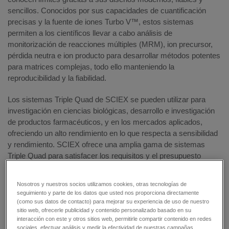
sencillos. Conocidos por sus capacidades de cuantificación
precisas y la fuente de iones Turbo V™, estos sistemas
permiten a los científicos llevar a cabo análisis de
monitorización de reacciones múltiples (MRM), ion precursor,
pérdida neutra e ion producto para desarrollar métodos potentes
para matrices complejas, todo ello manteniendo la
reproducibilidad y la fiabilidad.
Los sistemas Triple Quad de SCIEX se pueden utilizar para
investigación en ciencias biológicas, desarrollo e investigación
de productos farmacéuticos, y en los mercados aplicados,
ofreciendo un alto rendimiento en lo que respecta a sensibilidad
y rendimiento. SCIEX ofrece una amplia gama de sistemas
Triple Quad para satisfacer los requisitos y el presupuesto
específicos de su laboratorio.
Nosotros y nuestros socios utilizamos cookies, otras tecnologías de
seguimiento y parte de los datos que usted nos proporciona directamente
(como sus datos de contacto) para mejorar su experiencia de uso de nuestro
sitio web, ofrecerle publicidad y contenido personalizado basado en su
interacción con este y otros sitios web, permitirle compartir contenido en redes
sociales, efectuar análisis y medir la efectividad de nuestras campañas