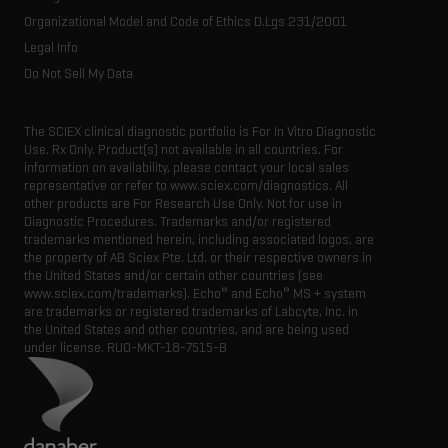
Executive management
Innovation advisory board
Organizational Model and Code of Ethics D.Lgs 231/2001
Legal Info
Do Not Sell My Data
The SCIEX clinical diagnostic portfolio is For In Vitro Diagnostic
Use. Rx Only. Product(s) not available in all countries. For
information on availability, please contact your local sales
representative or refer to www.sciex.com/diagnostics. All
other products are For Research Use Only. Not for use in
Diagnostic Procedures. Trademarks and/or registered
trademarks mentioned herein, including associated logos, are
the property of AB Sciex Pte. Ltd. or their respective owners in
the United States and/or certain other countries (see
®
®
www.sciex.com/trademarks). Echo
and Echo
MS + system
are trademarks or registered trademarks of Labcyte, Inc. in
the United States and other countries, and are being used
under license.
RUO-MKT-18-7515-B