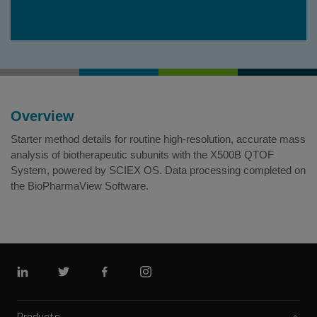
Overview
Starter method details for routine high-resolution, accurate mass
analysis of biotherapeutic subunits with the X500B QTOF
System, powered by SCIEX OS. Data processing completed on
the BioPharmaView Software.
Linkedin
Twitter
Facebook
Instagram