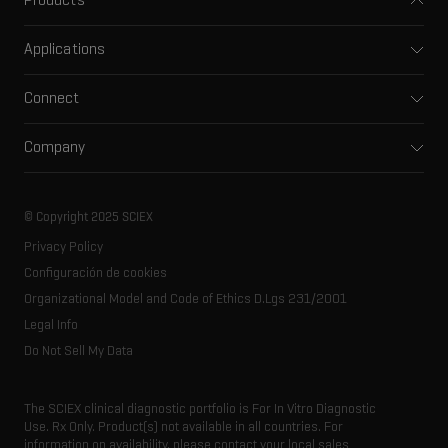
Products
Mass spectrometers
Applications
Capillary electrophoresis
Pharma and biopharma
Software
Connect
Clinical
Integrated solutions
Support
Environmental
Front-end HPLC MS
Company
Training
Food and beverage
Ion mobility
About SCIEX
Professional services
Forensic testing
Ion sources
Our history
Careers
Life science research
Spectral libraries
© Copyright 2025 SCIEX
SCIEX stories
Contact
Consumables
Privacy Policy
Latest news
Resource library
Configuración de cookies
Executive management
Innovation advisory board
Organizational Model and Code of Ethics D.Lgs 231/2001
Legal Info
Do Not Sell My Data
The SCIEX clinical diagnostic portfolio is For In Vitro Diagnostic
Use. Rx Only. Product(s) not available in all countries. For
information on availability, please contact your local sales