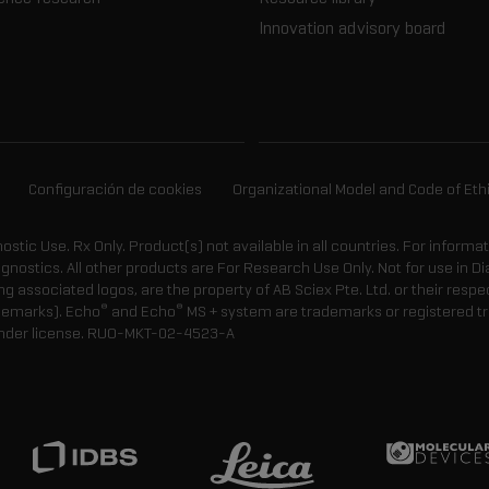
Innovation advisory board
Configuración de cookies
Organizational Model and Code of Eth
gnostic Use. Rx Only. Product(s) not available in all countries. For informa
agnostics. All other products are For Research Use Only. Not for use in
 associated logos, are the property of AB Sciex Pte. Ltd. or their respe
®
®
demarks). Echo
and Echo
MS + system are trademarks or registered tr
nder license.
RUO-MKT-02-4523-A