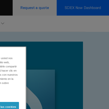
Request a quote
SCIEX Now Dashboard
e usted nos
tio web,
tirle compartir
l hacer clic en
os con nuestros
miento en la
ón sobre
 las cookies