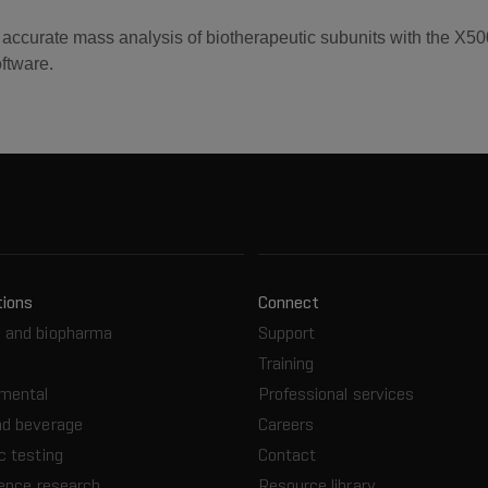
ion, accurate mass analysis of biotherapeutic subunits with t
ftware.
tions
Connect
 and biopharma
Support
Training
nmental
Professional services
nd beverage
Careers
c testing
Contact
ience research
Resource library