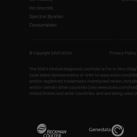
Ion sources
Spectral libraries
Consumables
© Copyright 2025 SCIEX
Privacy Policy
The SCIEX clinical diagnostic portfolio is For In Vitro Dia
local sales representative or refer to www.sciex.com/di
and/or registered trademarks mentioned herein, including
and/or certain other countries (see www.sciex.com/tra
United States and other countries, and are being used u