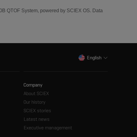
he X500B QTOF System, powered by SCIEX OS. Data
English
Company
About SCIEX
Our history
SCIEX stories
Latest news
Executive management