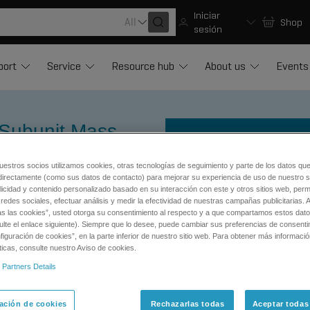
Iniciar
All
Shop
sesión
port
Service
Resource hub
About us
Events
 Subunit Mass
uestros socios utilizamos cookies, otras tecnologías de seguimiento y parte de los datos qu
directamente (como sus datos de contacto) para mejorar su experiencia de uso de nuestro si
licidad y contenido personalizado basado en su interacción con este y otros sitios web, permi
redes sociales, efectuar análisis y medir la efectividad de nuestras campañas publicitarias. A
as las cookies”, usted otorga su consentimiento al respecto y a que compartamos estos dat
f biotherapeutic subunits on
ulte el enlace siguiente). Siempre que lo desee, puede cambiar sus preferencias de consenti
iguración de cookies”, en la parte inferior de nuestro sitio web. Para obtener más informaci
ticas, consulte nuestro Aviso de cookies.
c Subunit Mass Analysis
 Partners Details
CONTACT SUPPORT
ación de cookies
Rechazarlas todas
Aceptar todas