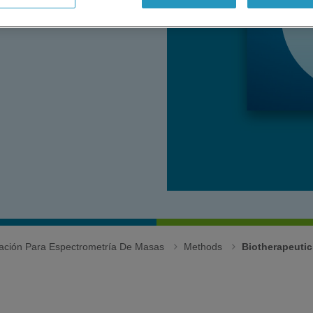
igación Para Espectrometría De Masas
Methods
Biotherapeuti