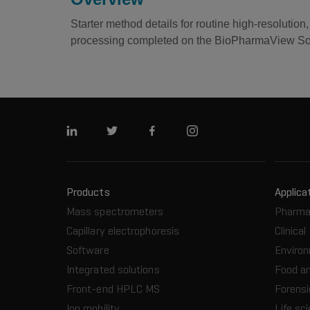
Starter method details for routine high-resolut
processing completed on the BioPharmaView So
Linkedin
Twitter
Facebook
Instagram
Products
Applica
Mass spectrometers
Pharma
Capillary electrophoresis
Clinical
Software
Enviro
Integrated solutions
Food a
Front-end HPLC MS
Forensi
Ion mobility
Life sc