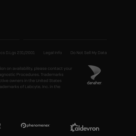
ics D.Lgs 231/2001
Legal Info
Do Not Sell My Data
tion on availability, please contact your
 Diagnostic Procedures. Trademarks
ctive owners in the United States
ademarks of Labcyte, Inc. in the