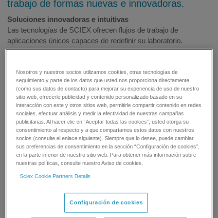
trabajo de formas nuevas e innovadoras.
Soluciones innovadoras e intuitivas
Las tecnologías de SCIEX ofrecen flujos de trabajo de
aplicaciones únicos capaces de redefinir su laboratorio.
Nuestros espectrómetros de masas, instrumentos de
electroforesis capilar, sistemas de HPLC de front-end y nuestra
gama de software están diseñados por científicos como usted
Nosotros y nuestros socios utilizamos cookies, otras tecnologías de
seguimiento y parte de los datos que usted nos proporciona directamente
teniendo en cuenta sus aplicaciones. Empleamos técnicas de
(como sus datos de contacto) para mejorar su experiencia de uso de nuestro
interpretación sencilla de los datos, nuestra experiencia técnica,
sitio web, ofrecerle publicidad y contenido personalizado basado en su
métodos de optimización del flujo de trabajo de las aplicaciones
interacción con este y otros sitios web, permitirle compartir contenido en redes
sociales, efectuar análisis y medir la efectividad de nuestras campañas
y herramientas de servicio del sistema para tratar de hallar las
publicitarias. Al hacer clic en “Aceptar todas las cookies”, usted otorga su
respuestas a sus preguntas, siempre en estrecha colaboración
consentimiento al respecto y a que compartamos estos datos con nuestros
con usted.
socios (consulte el enlace siguiente). Siempre que lo desee, puede cambiar
sus preferencias de consentimiento en la sección “Configuración de cookies”,
en la parte inferior de nuestro sitio web. Para obtener más información sobre
Avanzamos juntos en la ciencia
nuestras políticas, consulte nuestro Aviso de cookies.
SCIEX tiene mucho más que ofrecerle que otras tecnologías del
Sciex Cookie Partners Details
sector. Valoramos el trabajo en colaboración, aportando una red
global de científicos expertos y especialistas en la optimización
del flujo de trabajo para guiarle y garantizar que dispone de los
Configuración de cookies
mejores datos y recursos posibles para reaccionar