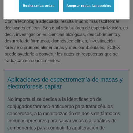
rápidamente.
Rechazarlas todas
Aceptar todas las cookies
Es lo que hacemos juntos lo que nos diferencia
Con la tecnología adecuada, resulta mucho más fácil tomar
decisiones críticas. Sea cual sea su área de especialización, es
decir, investigación en ciencias biológicas, descubrimiento y
desarrollo de fármacos, diagnóstico clínico, investigación
forense o pruebas alimentarias y medioambientales, SCIEX
puede ayudarle a convertir los datos en respuestas que se
traduzcan en conocimientos.
Aplicaciones de espectrometría de masas y
electroforesis capilar
No importa si se dedica a la identificación de
conjugados fármaco-anticuerpo para tratar células
cancerosas, a la monitorización de dosis de fármacos
inmunosupresores para salvar vidas o al análisis de
componentes para combatir la adulteración de