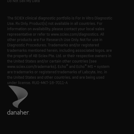
Do Not Sell My Data
The SCIEX clinical diagnostic portfolio is For In Vitro Diagnostic
Use. Rx Only. Product(s) not available in all countries. For
information on availability, please contact your local sales
representative or refer to www.sciex.com/diagnostics. All
other products are For Research Use Only. Not for use in
Diagnostic Procedures. Trademarks and/or registered
trademarks mentioned herein, including associated logos, are
the property of AB Sciex Pte. Ltd. or their respective owners in
the United States and/or certain other countries (see
®
®
www.sciex.com/trademarks). Echo
and Echo
MS + system
are trademarks or registered trademarks of Labcyte, Inc. in
the United States and other countries, and are being used
under license.
RUO-MKT-18-7011-A