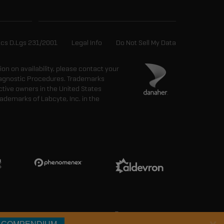
ics D.Lgs 231/2001
Legal Info
Do Not Sell My Data
tion on availability, please contact your
 Diagnostic Procedures. Trademarks
ctive owners in the United States
ademarks of Labcyte, Inc. in the