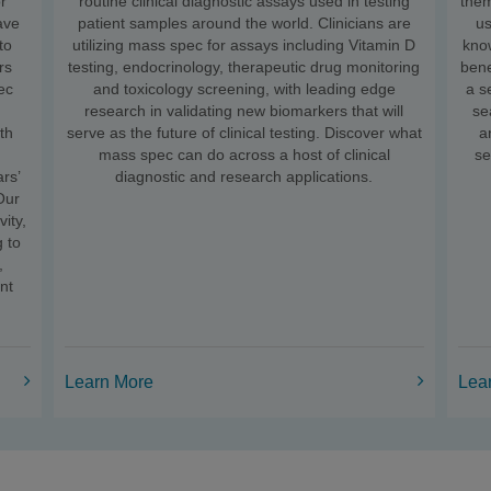
r
routine clinical diagnostic assays used in testing
them
have
patient samples around the world. Clinicians are
us
to
utilizing mass spec for assays including Vitamin D
kno
rs
testing, endocrinology, therapeutic drug monitoring
bene
ec
and toxicology screening, with leading edge
a s
e
research in validating new biomarkers that will
se
th
serve as the future of clinical testing. Discover what
a
mass spec can do across a host of clinical
se
rs’
diagnostic and research applications.
Our
vity,
g to
,
ent
Learn More
Lea