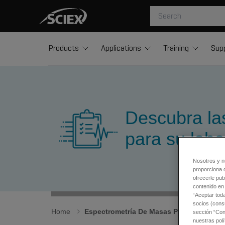
Products
Applications
Training
Sup
Descubra las
para su labo
Nosotros y n
proporciona 
ofrecerle pub
contenido en 
“Aceptar tod
socios (cons
Home
Espectrometría De Masas Para Diagnósti
sección “Conf
nuestras polí