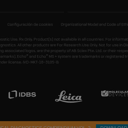
Configuración de cookies
Organizational Model and Code of Eth
gnostic Use. Rx Only. Product(s) not available in all countries. For informa
agnostics. All other products are For Research Use Only. Not for use in
 associated logos, are the property of AB Sciex Pte. Ltd. or their respe
®
®
demarks). Echo
and Echo
MS + system are trademarks or registered tr
nder license.
IVD-MKT-18-3105-B