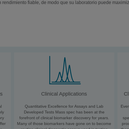
rendimiento fiable, de modo que su laboratorio puede maximizar
es
Clinical Applications
Cl
al
Quantitative Excellence for Assays and Lab
Ever
ely
Developed Tests Mass spec has been at the
ory
forefront of clinical biomarker discovery for years.
spe
fer
Many of those biomarkers have gone on to become
pro