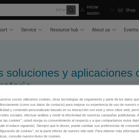
Iniciar
All
Shop
sesión
port
Service
Resource hub
About us
Events
 soluciones y aplicaciones 
ratorio
uestros socios utilizamos cookies, otras tecnologías de seguimiento y parte de los datos qu
directamente (como sus datos de contacto) para mejorar su experiencia de uso de nuestro si
licidad y contenido personalizado basado en su interacción con este y otros sitios web, permi
redes sociales, efectuar análisis y medir la efectividad de nuestras campañas publicitarias. A
as las cookies”, usted otorga su consentimiento al respecto y a que compartamos estos dat
ulte el enlace siguiente). Siempre que lo desee, puede cambiar sus preferencias de consenti
co Clínico
iguración de cookies”, en la parte inferior de nuestro sitio web. Para obtener más informaci
ticas, consulte nuestro Aviso de cookies.