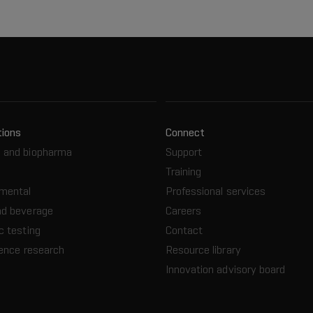
tions
Connect
 and biopharma
Support
Training
nmental
Professional services
nd beverage
Careers
c testing
Contact
ience research
Resource library
Innovation advisory board