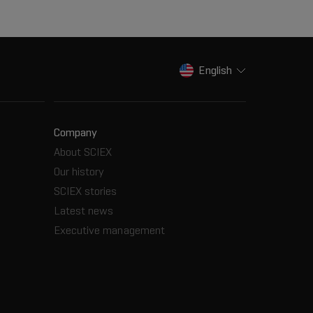
English
Company
About SCIEX
Our history
SCIEX stories
Latest news
Executive management