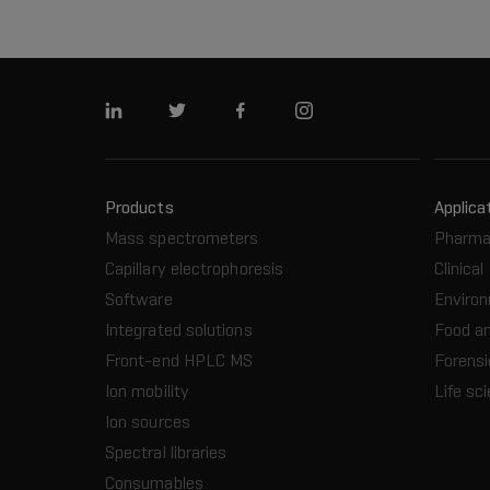
Linkedin
Twitter
Facebook
Instagram
Products
Applica
Mass spectrometers
Pharma
Capillary electrophoresis
Clinical
Software
Enviro
Integrated solutions
Food a
Front-end HPLC MS
Forensi
Ion mobility
Life sc
Ion sources
Spectral libraries
Consumables