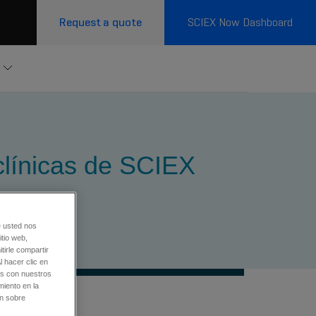
Request a quote
SCIEX Now Dashboard
clínicas de SCIEX
e usted nos
tio web,
tirle compartir
l hacer clic en
os con nuestros
miento en la
ón sobre