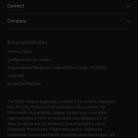
Software
Connect
Clinical
Integrated solutions
Support
Environmental
Front-end HPLC MS
Company
Training
Food and beverage
Ion mobility
About SCIEX
Professional services
Forensic testing
Ion sources
Our history
Careers
Life science research
Spectral libraries
© Copyright 2025 SCIEX
SCIEX stories
Contact
Consumables
Privacy Policy
Latest news
Resource library
Configuración de cookies
Executive management
Innovation advisory board
Organizational Model and Code of Ethics D.Lgs 231/2001
Legal Info
Do Not Sell My Data
The SCIEX clinical diagnostic portfolio is For In Vitro Diagnostic
Use. Rx Only. Product(s) not available in all countries. For
information on availability, please contact your local sales
representative or refer to www.sciex.com/diagnostics. All
other products are For Research Use Only. Not for use in
Diagnostic Procedures. Trademarks and/or registered
trademarks mentioned herein, including associated logos, are