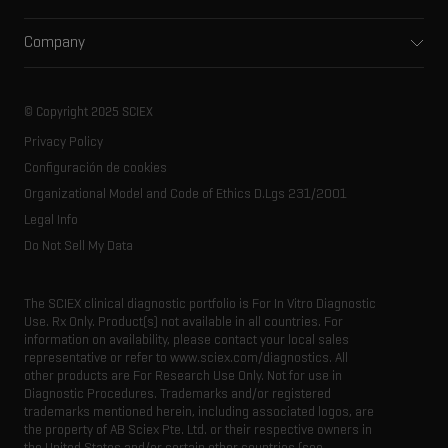
Integrated solutions
Support
Environmental
Front-end HPLC MS
Company
Training
Food and beverage
Ion mobility
About SCIEX
Professional services
Forensic testing
Ion sources
Our history
Careers
Life science research
Spectral libraries
© Copyright 2025 SCIEX
SCIEX stories
Contact
Consumables
Privacy Policy
Latest news
Resource library
Configuración de cookies
Executive management
Innovation advisory board
Organizational Model and Code of Ethics D.Lgs 231/2001
Legal Info
Do Not Sell My Data
The SCIEX clinical diagnostic portfolio is For In Vitro Diagnostic
Use. Rx Only. Product(s) not available in all countries. For
information on availability, please contact your local sales
representative or refer to www.sciex.com/diagnostics. All
other products are For Research Use Only. Not for use in
Diagnostic Procedures. Trademarks and/or registered
trademarks mentioned herein, including associated logos, are
the property of AB Sciex Pte. Ltd. or their respective owners in
the United States and/or certain other countries (see