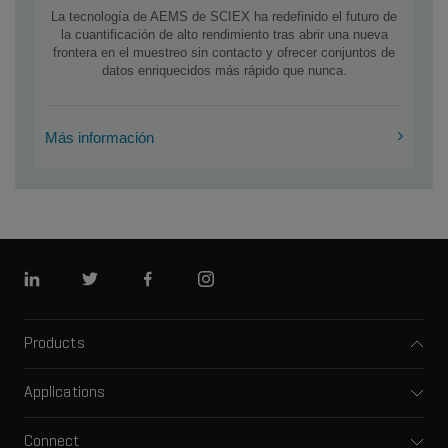
La tecnología de AEMS de SCIEX ha redefinido el futuro de
la cuantificación de alto rendimiento tras abrir una nueva
frontera en el muestreo sin contacto y ofrecer conjuntos de
datos enriquecidos más rápido que nunca.
Más información
Linkedin
Twitter
Facebook
Instagram
Products
Mass spectrometers
Applications
Capillary electrophoresis
Pharma and biopharma
Software
Connect
Clinical