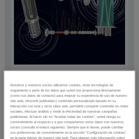
Espectrometría de masas precisa de alta
resolución
Nosotros y nuestros socios utilizamos cookies, otras tecnologías de
seguimiento y parte de los datos que usted nos proporciona directamente
Aumente el rendimiento y la productividad en su laboratorio
(como sus datos de contacto) para mejorar su experiencia de uso de nuestro
con la tecnología de espectrometría de masas de alta
sitio web, ofrecerle publicidad y contenido personalizado basado en su
resolución.
interacción con este y otros sitios web, permitirle compartir contenido en redes
sociales, efectuar análisis y medir la efectividad de nuestras campañas
publicitarias. Al hacer clic en “Aceptar todas las cookies”, usted otorga su
consentimiento al respecto y a que compartamos estos datos con nuestros
Más información
socios (consulte el enlace siguiente). Siempre que lo desee, puede cambiar
sus preferencias de consentimiento en la sección “Configuración de cookies”,
en la parte inferior de nuestro sitio web. Para obtener más información sobre