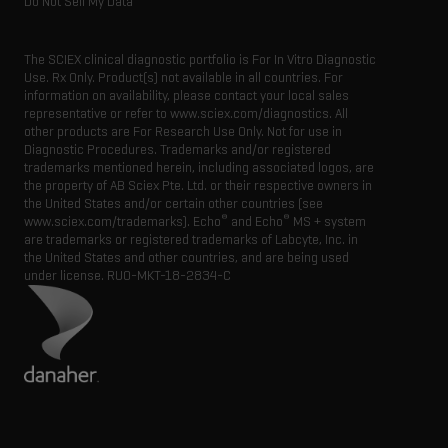
Do Not Sell My Data
The SCIEX clinical diagnostic portfolio is For In Vitro Diagnostic
Use. Rx Only. Product(s) not available in all countries. For
information on availability, please contact your local sales
representative or refer to www.sciex.com/diagnostics. All
other products are For Research Use Only. Not for use in
Diagnostic Procedures. Trademarks and/or registered
trademarks mentioned herein, including associated logos, are
the property of AB Sciex Pte. Ltd. or their respective owners in
the United States and/or certain other countries (see
®
®
www.sciex.com/trademarks). Echo
and Echo
MS + system
are trademarks or registered trademarks of Labcyte, Inc. in
the United States and other countries, and are being used
under license.
RUO-MKT-18-2834-C