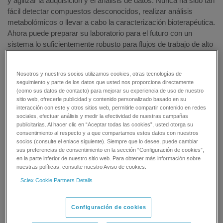
y agilizar la adquisición y el análisis de datos. Nunca ha sido tan
fácil detectar compuestos desconocidos, realizar análisis
metabolómicos o llevar a cabo la caracterización bioterapéutica.
Ahora puede preparar su laboratorio para el futuro con un
sistema lo suficientemente robusto para flujos de trabajo de alto
rendimiento y lo suficientemente potente para la investigación y
el descubrimiento.
Nosotros y nuestros socios utilizamos cookies, otras tecnologías de
seguimiento y parte de los datos que usted nos proporciona directamente
(como sus datos de contacto) para mejorar su experiencia de uso de nuestro
sitio web, ofrecerle publicidad y contenido personalizado basado en su
interacción con este y otros sitios web, permitirle compartir contenido en redes
sociales, efectuar análisis y medir la efectividad de nuestras campañas
publicitarias. Al hacer clic en “Aceptar todas las cookies”, usted otorga su
consentimiento al respecto y a que compartamos estos datos con nuestros
socios (consulte el enlace siguiente). Siempre que lo desee, puede cambiar
sus preferencias de consentimiento en la sección “Configuración de cookies”,
en la parte inferior de nuestro sitio web. Para obtener más información sobre
nuestras políticas, consulte nuestro Aviso de cookies.
Sciex Cookie Partners Details
Configuración de cookies