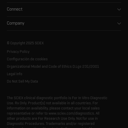
Pharma and biopharma
Software
Connect
Clinical
Integrated solutions
Support
Environmental
Front-end HPLC MS
Company
Training
Food and beverage
Ion mobility
About SCIEX
Professional services
Forensic testing
Ion sources
Our history
Careers
Life science research
Spectral libraries
© Copyright 2025 SCIEX
SCIEX stories
Contact
Consumables
Privacy Policy
Latest news
Resource library
Configuración de cookies
Executive management
Innovation advisory board
Organizational Model and Code of Ethics D.Lgs 231/2001
Legal Info
Do Not Sell My Data
The SCIEX clinical diagnostic portfolio is For In Vitro Diagnostic
Use. Rx Only. Product(s) not available in all countries. For
information on availability, please contact your local sales
representative or refer to www.sciex.com/diagnostics. All
other products are For Research Use Only. Not for use in
Diagnostic Procedures. Trademarks and/or registered