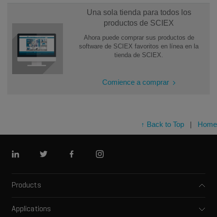
Una sola tienda para todos los
productos de SCIEX
Ahora puede comprar sus productos de
software de SCIEX favoritos en línea en la
tienda de SCIEX.
Comience a comprar
↑ Back to Top
|
Home
Linkedin
Twitter
Facebook
Instagram
Products
Mass spectrometers
Applications
Capillary electrophoresis