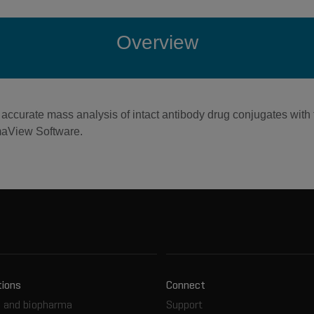
Overview
ion, accurate mass analysis of intact antibody drug conjugates
maView Software.
tions
Connect
 and biopharma
Support