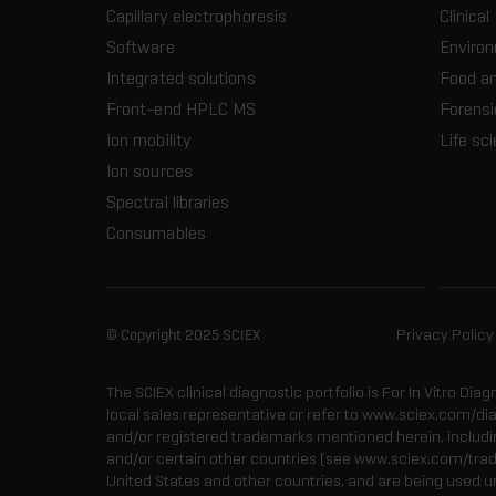
Capillary electrophoresis
Clinical
Software
Enviro
Integrated solutions
Food a
Front-end HPLC MS
Forensi
Ion mobility
Life sc
Ion sources
Spectral libraries
Consumables
© Copyright 2025 SCIEX
Privacy Policy
The SCIEX clinical diagnostic portfolio is For In Vitro Dia
local sales representative or refer to www.sciex.com/di
and/or registered trademarks mentioned herein, including
and/or certain other countries (see www.sciex.com/tra
United States and other countries, and are being used u