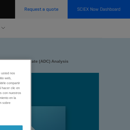
Request a quote
SCIEX Now Dashboard
body Drug Conjugate (ADC) Analysis
e usted nos
tio web,
tirle compartir
l hacer clic en
os con nuestros
miento en la
ón sobre