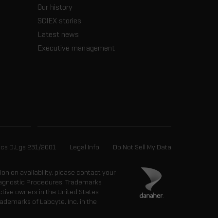
Our history
SCIEX stories
Latest news
Executive management
ics D.Lgs 231/2001
Legal Info
Do Not Sell My Data
tion on availability, please contact your
 Diagnostic Procedures. Trademarks
ctive owners in the United States
ademarks of Labcyte, Inc. in the