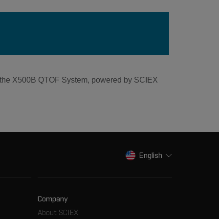
 with the X500B QTOF System, powered by SCIEX
English
Company
About SCIEX