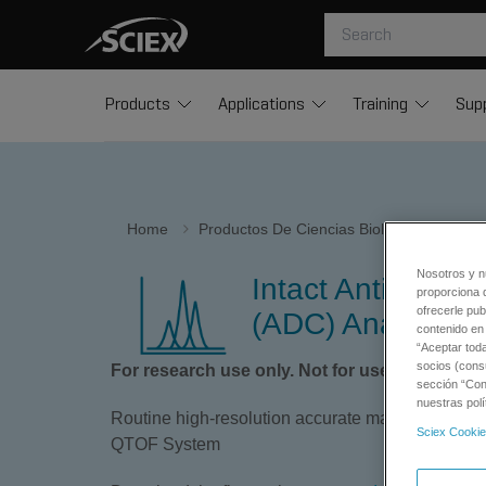
Products
Applications
Training
Sup
Home
Productos De Ciencias Biológicas E Inve
Nosotros y n
Intact Antibody 
proporciona 
ofrecerle pub
(ADC) Analysis
contenido en 
“Aceptar tod
socios (cons
For research use only. Not for use in diagnos
sección “Conf
nuestras polí
Routine high-resolution accurate mass analysis 
Sciex Cookie
QTOF System