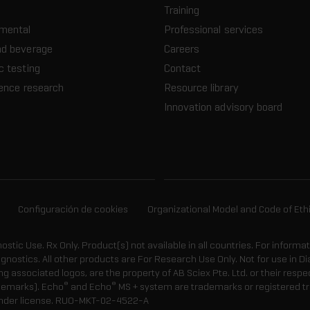
Training
nmental
Professional services
nd beverage
Careers
c testing
Contact
ience research
Resource library
Innovation advisory board
Configuración de cookies
Organizational Model and Code of Eth
gnostic Use. Rx Only. Product(s) not available in all countries. For informa
agnostics. All other products are For Research Use Only. Not for use in
 associated logos, are the property of AB Sciex Pte. Ltd. or their respe
®
®
demarks). Echo
and Echo
MS + system are trademarks or registered tr
nder license.
RUO-MKT-02-4522-A