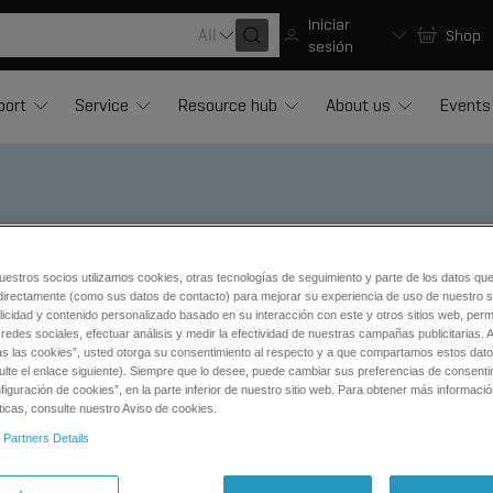
Iniciar
All
Shop
sesión
port
Service
Resource hub
About us
Events
stigación Para Espectrometría De Masas
Methods
Intact Anti
uestros socios utilizamos cookies, otras tecnologías de seguimiento y parte de los datos qu
Drug Conjugate
directamente (como sus datos de contacto) para mejorar su experiencia de uso de nuestro si
licidad y contenido personalizado basado en su interacción con este y otros sitios web, permi
redes sociales, efectuar análisis y medir la efectividad de nuestras campañas publicitarias. A
as las cookies”, usted otorga su consentimiento al respecto y a que compartamos estos dat
ulte el enlace siguiente). Siempre que lo desee, puede cambiar sus preferencias de consenti
tic procedures.
iguración de cookies”, en la parte inferior de nuestro sitio web. Para obtener más informaci
ticas, consulte nuestro Aviso de cookies.
of intact ADCs on the X500B
 Partners Details