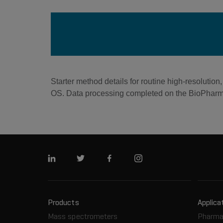
Starter method details for routine high-resolut
OS. Data processing completed on the BioPhar
Linkedin
Twitter
Facebook
Instagram
Products
Applica
Mass spectrometers
Pharma