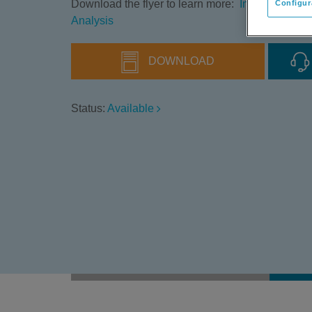
Download the flyer to learn more:
Intact Antibo
Configur
Analysis
DOWNLOAD
Status:
Available