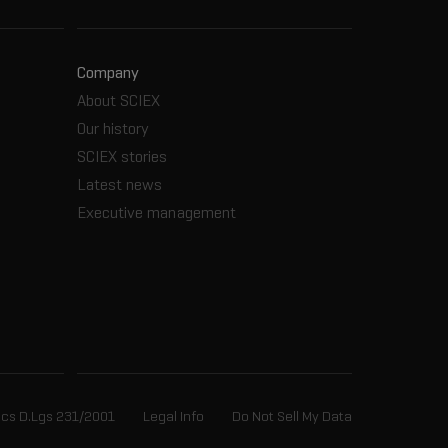
Company
About SCIEX
Our history
SCIEX stories
Latest news
Executive management
ics D.Lgs 231/2001
Legal Info
Do Not Sell My Data