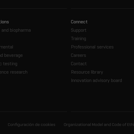
tions
Connect
 and biopharma
Support
Training
nmental
Professional services
nd beverage
Careers
c testing
Contact
ience research
Resource library
Innovation advisory board
Configuración de cookies
Organizational Model and Code of Eth