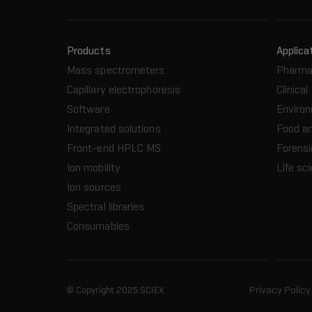
Products
Applica
Mass spectrometers
Pharma
Capillary electrophoresis
Clinical
Software
Enviro
Integrated solutions
Food a
Front-end HPLC MS
Forensi
Ion mobility
Life sc
Ion sources
Spectral libraries
Consumables
© Copyright 2025 SCIEX
Privacy Policy