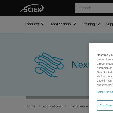
Products
Applications
Training
Sup
Nosotros y n
proporciona 
Next-Gene
ofrecerle pub
contenido en 
“Aceptar tod
socios (cons
sección “Conf
nuestras polí
Sciex Cookie
Configur
Home
Applications
Life Science Research