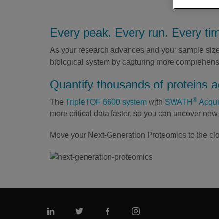
Every peak. Every run. Every ti
As your research advances and your sample size
biological system by capturing more comprehens
Quantify thousands of proteins ac
®
The
TripleTOF 6600 system
with
SWATH
Acqui
more critical data faster, so you can uncover new 
Move your Next-Generation Proteomics to the clou
Linkedin
Twitter
Facebook
Instagram