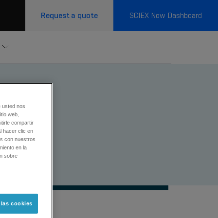
Request a quote
SCIEX Now Dashboard
e usted nos
tio web,
tirle compartir
l hacer clic en
os con nuestros
miento en la
ón sobre
 las cookies