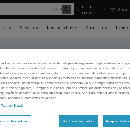
Iniciar
All
Shop
sesión
port
Service
Resource hub
About us
Events
uestros socios utilizamos cookies, otras tecnologías de seguimiento y parte de los datos qu
directamente (como sus datos de contacto) para mejorar su experiencia de uso de nuestro si
ration Proteomics
licidad y contenido personalizado basado en su interacción con este y otros sitios web, permi
redes sociales, efectuar análisis y medir la efectividad de nuestras campañas publicitarias. A
as las cookies”, usted otorga su consentimiento al respecto y a que compartamos estos dat
ulte el enlace siguiente). Siempre que lo desee, puede cambiar sus preferencias de consenti
iguración de cookies”, en la parte inferior de nuestro sitio web. Para obtener más informaci
ticas, consulte nuestro Aviso de cookies.
 Partners Details
ación de cookies
Rechazarlas todas
Aceptar todas
Proteomics
Next-Generation Proteomics