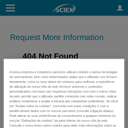
Request More Information
A nossa empresa e respetivos parceiros utilizam cookies e outras tecnologias
de rastreamento, bem como determinados dados que o utilizador nos fornece
diretamente, como os seus dados de contacto, para melhorar a experiência
de utilização do nosso sítio da web, fornecer anúncios e conteúdos
personalizados com base nas respetivas interações com este e outros sítios
da web, permitir que o utilizador partilhe conteúdos nas redes sociais, realizar
análises estatísticas e avaliar a eficácia das campanhas publicitárias. Se clicar
em “Aceitar todos os cookies”, concorda com estas condições e com a
partilha destes dados com os nossos parceiros (consulte a ligação abaixo).
Pode alterar as suas preferências de consentimento a qualquer momento na
secção “Definições de cookies” da parte inferior do nosso sítio da web.
Consulte o nosso Aviso sobre cookies para obter mais informações sobre as