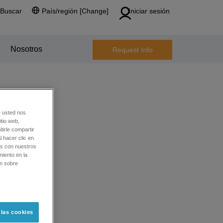
Buscar
País/región [Change]
Iniciar sesión
Nosotros
Request Info
e usted nos
tio web,
tirle compartir
l hacer clic en
os con nuestros
miento en la
ón sobre
 las cookies