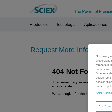
The Power of Precisi
Productos
Tecnología
Aplicaciones
Request More Informatio
Nosotros y n
proporciona 
ofrecerle pub
contenido en 
“Aceptar tod
socios (cons
sección “Conf
nuestras polí
Sciex Cookie
Configur