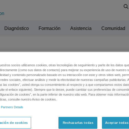
on
Diagnóstico
Formación
Asistencia
Comunidad
n
uestros socios utilizamos cookies, otras tecnologías de seguimiento y parte de los datos qu
directamente (como sus datos de contacto) para mejorar su experiencia de uso de nuestro si
licidad y contenido personalizado basado en su interacción con este y otros sitios web, permi
redes sociales, efectuar análisis y medir la efectividad de nuestras campañas publicitarias. A
as las cookies”, usted otorga su consentimiento al respecto y a que compartamos estos dat
ulte el enlace siguiente). Siempre que lo desee, puede cambiar sus preferencias de consenti
iguración de cookies”, en la parte inferior de nuestro sitio web. Para obtener más informaci
ticas, consulte nuestro Aviso de cookies.
 Partners Details
ación de cookies
Rechazarlas todas
Aceptar todas